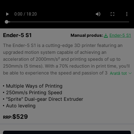
Ender-5 S1
Manual produs:
Ender-5 S1

The Ender-5 S1 is a cutting-edge 3D printer featuring an
upgraded motion system capable of achieving an
acceleration of 2000mm/s² and printing speeds of up to
250mm/s (5 times). With a 70% reduction in print time, you'll
be able to experience the speed and passion of 3D printing
Arată tot
like never before.
Multiple Ways of Printing
250mm/s Printing Speed
"Sprite" Dual-gear Direct Extruder
Auto leveling
$529
RRP: