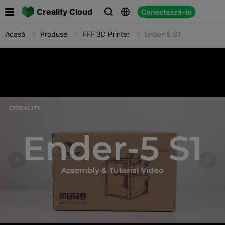

Creality Cloud
Conectează-te



Acasă
Produse
FFF 3D Printer
Ender-5 S1