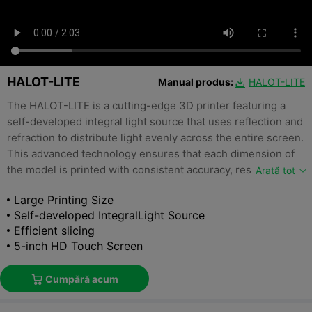
HALOT-LITE
Manual produs:
HALOT-LITE

The HALOT-LITE is a cutting-edge 3D printer featuring a
self-developed integral light source that uses reflection and
refraction to distribute light evenly across the entire screen.
This advanced technology ensures that each dimension of
the model is printed with consistent accuracy, resulting in
Arată tot
high-quality prints every time.
Large Printing Size
Self-developed IntegralLight Source
Efficient slicing
5-inch HD Touch Screen
Cumpără acum
