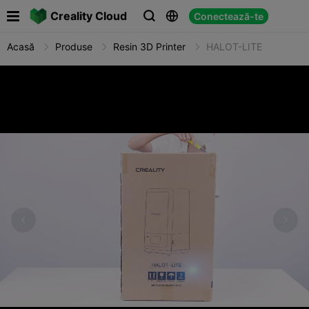

Creality Cloud
Conectează-te



Acasă
Produse
Resin 3D Printer
HALOT-LITE