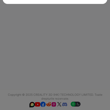
Copyright © 2025 CREALITY 3D (HK) TECHNOLOGY LIMITED. Toate
drepturile rezervate.





