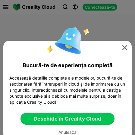

Creality Cloud
Conectează-te




Bucură-te de experiența completă
Accesează detaliile complete ale modelelor, bucură-te de
secționarea fără întreruperi în cloud și de imprimarea cu un
singur clic. Interacționează cu modelele pentru a câștiga
puncte exclusive și a debloca mai multe surprize, doar în
aplicația Creality Cloud!
Deschide în Creality Cloud
Anulează