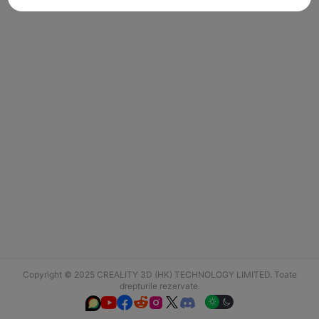
Copyright © 2025 CREALITY 3D (HK) TECHNOLOGY LIMITED. Toate
drepturile rezervate.





