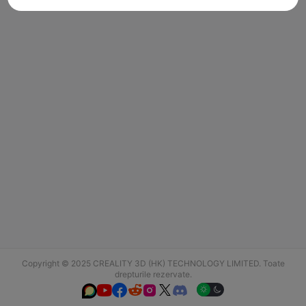
Copyright © 2025 CREALITY 3D (HK) TECHNOLOGY LIMITED. Toate
drepturile rezervate.





