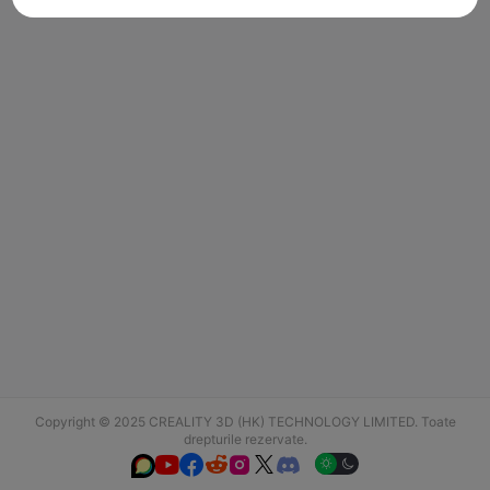
Copyright © 2025 CREALITY 3D (HK) TECHNOLOGY LIMITED. Toate
drepturile rezervate.





