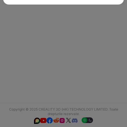
Copyright © 2025 CREALITY 3D (HK) TECHNOLOGY LIMITED. Toate
drepturile rezervate.





