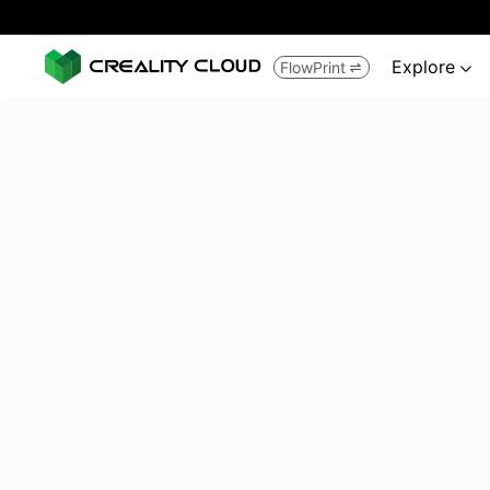
Explore
FlowPrint

