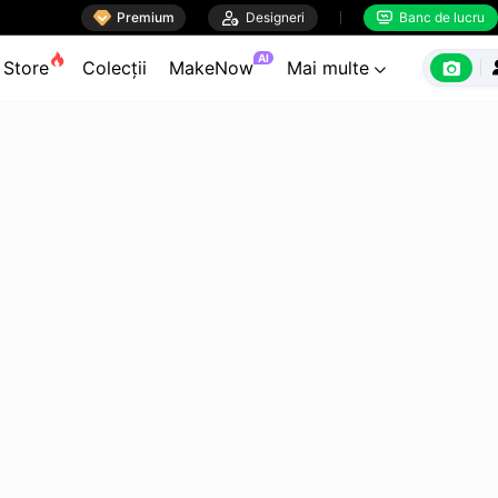

Premium

Designeri
Banc de lucru


AI

Store
Colecții
MakeNow
Mai multe
