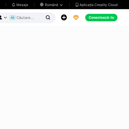
Aplicația Creality Cloud
Mesaje

Română





Conectează-te


