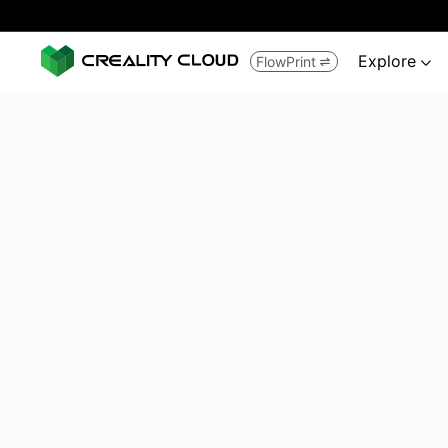
Explore
FlowPrint

