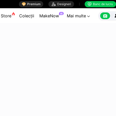

Premium

Designeri
Banc de lucru


AI

Store
Colecții
MakeNow
Mai multe
