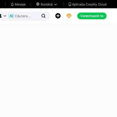
Aplicația Creality Cloud
Mesaje

Română





Conectează-te


