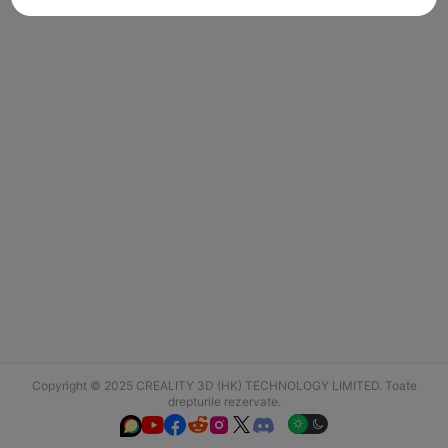
Copyright © 2025 CREALITY 3D (HK) TECHNOLOGY LIMITED. Toate
drepturile rezervate.





