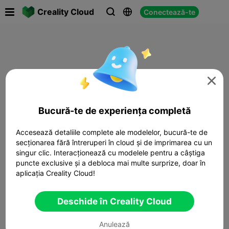

Creality Cloud
Conectează-te




Bucură-te de experiența completă
Accesează detaliile complete ale modelelor, bucură-te de
secționarea fără întreruperi în cloud și de imprimarea cu un
singur clic. Interacționează cu modelele pentru a câștiga
puncte exclusive și a debloca mai multe surprize, doar în
aplicația Creality Cloud!
Deschide în Creality Cloud
Anulează