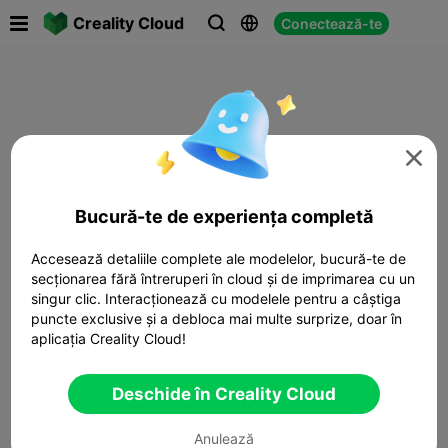

Creality Cloud
Conectează-te




Bucură-te de experiența completă
Accesează detaliile complete ale modelelor, bucură-te de
secționarea fără întreruperi în cloud și de imprimarea cu un
singur clic. Interacționează cu modelele pentru a câștiga
puncte exclusive și a debloca mai multe surprize, doar în
aplicația Creality Cloud!
Deschide în Creality Cloud
Anulează