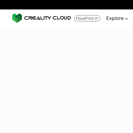
Explore
FlowPrint

