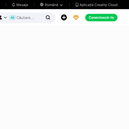
Aplicația Creality Cloud
Mesaje

Română





Conectează-te


