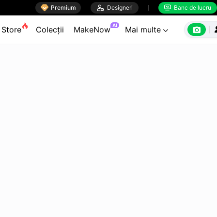

Premium

Designeri
Banc de lucru


AI

Store
Colecții
MakeNow
Mai multe
