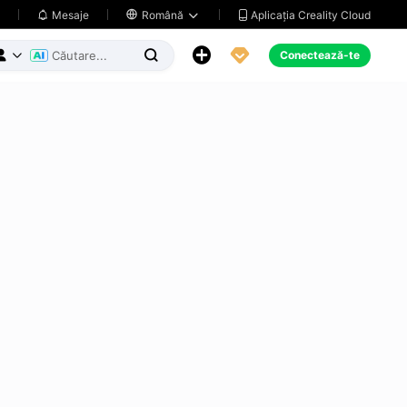
Aplicația Creality Cloud
Mesaje

Română





Conectează-te


