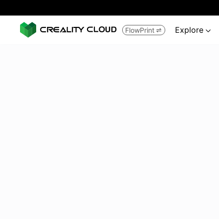
Explore
FlowPrint

