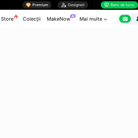

Premium

Designeri
Banc de lucru


AI

Store
Colecții
MakeNow
Mai multe
