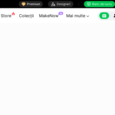

Premium

Designeri
Banc de lucru


AI

Store
Colecții
MakeNow
Mai multe
