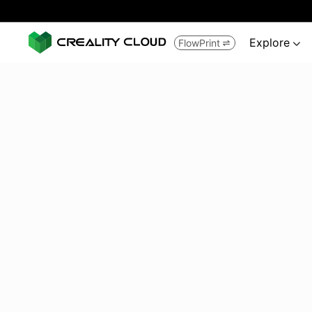
Explore
FlowPrint

