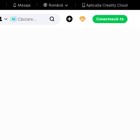
Aplicația Creality Cloud
Mesaje

Română





Conectează-te


