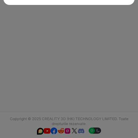
Copyright © 2025 CREALITY 3D (HK) TECHNOLOGY LIMITED. Toate
drepturile rezervate.





