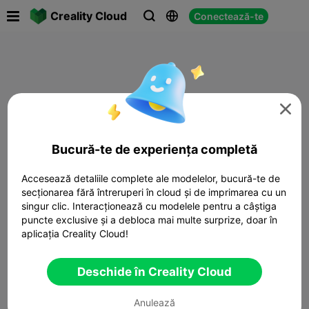

Creality Cloud
Conectează-te




Bucură-te de experiența completă
Accesează detaliile complete ale modelelor, bucură-te de
secționarea fără întreruperi în cloud și de imprimarea cu un
singur clic. Interacționează cu modelele pentru a câștiga
puncte exclusive și a debloca mai multe surprize, doar în
aplicația Creality Cloud!
Deschide în Creality Cloud
Anulează