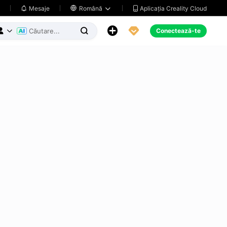
Aplicația Creality Cloud
Mesaje

Română





Conectează-te


