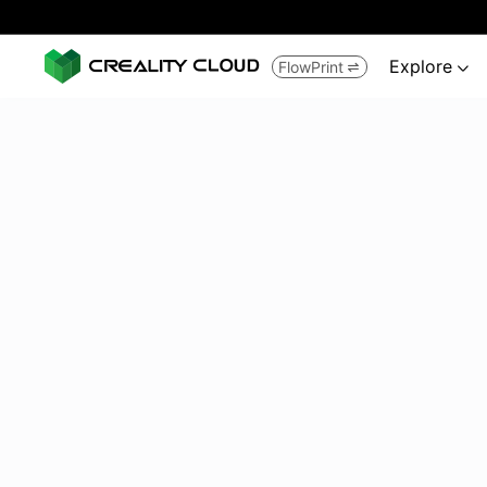
Explore
FlowPrint

