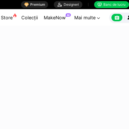

Premium

Designeri
Banc de lucru


AI

Store
Colecții
MakeNow
Mai multe
