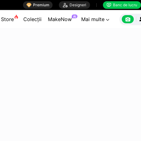

Premium

Designeri
Banc de lucru


AI

Store
Colecții
MakeNow
Mai multe
