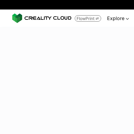
Explore
FlowPrint

