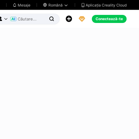
Aplicația Creality Cloud
Mesaje

Română





Conectează-te


