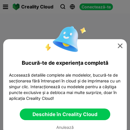

Creality Cloud
Conectează-te




Bucură-te de experiența completă
Accesează detaliile complete ale modelelor, bucură-te de
secționarea fără întreruperi în cloud și de imprimarea cu un
singur clic. Interacționează cu modelele pentru a câștiga
puncte exclusive și a debloca mai multe surprize, doar în
aplicația Creality Cloud!
Deschide în Creality Cloud
Anulează