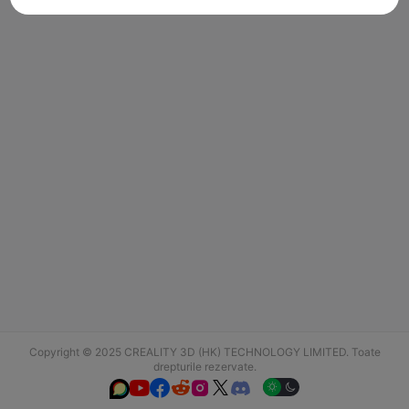
Copyright © 2025 CREALITY 3D (HK) TECHNOLOGY LIMITED. Toate
drepturile rezervate.





