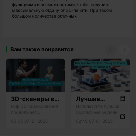
функциями и возможностями, чтобы получить
максимальную отдачу от 3D-печати. При таком
большом количестве отличных
Вам также понравится


3D-сканеры в
Лучшие
2025 году:
бесплатные
Мир 3D-сканирования
Используйте лучшие
продолжает
бесплатные модели
Лучшие модели
тестовые

стремительно
для тестирования 3d-
и подробный
отпечатки для
06:05 07-21-2025
02:49 07-01-2025
развиваться в 2025
принтеров, такие как
сравнительный
настройки
году, а новые
калибровочные кубы и
обзор
производитель