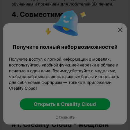
обучением и познанием для любителей 3D-печати.
4. Совместимость
Лучшие слайсеры для 3D-печати не должны иметь

строгих требований к совместимости. Лучшие из
них совместимы с операционными системами Mac,
Linux и Windows. Обратите внимание на другие
Получите полный набор возможностей
возможности резки, такие как профили печати,
совместимость с файлами, совместимость с
принтерами, возможности пользовательской
Получите доступ к полной информации о моделях,
настройки, интеграция со сторонними
воспользуйтесь удобной функцией нарезки в облаке и
дополнениями, количество поддерживаемых
печатью в один клик. Взаимодействуйте с моделями,
материалов и смол и т. д.
чтобы зарабатывать эксклюзивные баллы и открывать
для себя новые сюрпризы — только в приложении
Лучшие бесплатные
Creality Cloud!
программы для резки
Открыть в Creality Cloud
3D-принтеров [Топ-5]
Отменить
#1. Creality Cloud - мощный