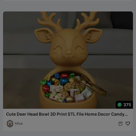
375
Cute Deer Head Bowl 3D Print STL File Home Decor Candy
Dish
HIve
