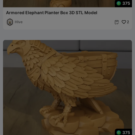
375
Armored Elephant Planter Box 3D STL Model
HIve
2

375