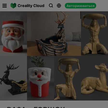

Creality Cloud
Авторизоваться


