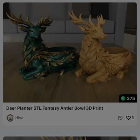
375
Deer Planter STL Fantasy Antler Bowl 3D Print
HIve
5
1
