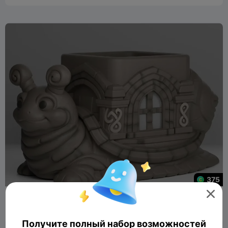
375

Cute Snail House Planter STL File for 3D Printing Fantasy De
HIve
1
1

Получите полный набор возможностей