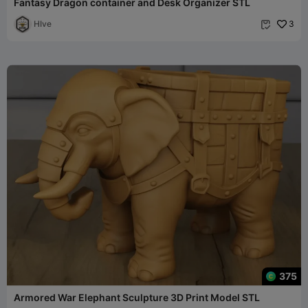
Fantasy Dragon container and Desk Organizer STL
HIve
3

375
Armored War Elephant Sculpture 3D Print Model STL