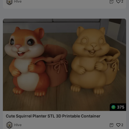
HIve
2

375
Cute Squirrel Planter STL 3D Printable Container
HIve
2
