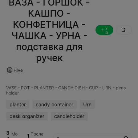
ВАЗА - ГОРШОК -
С
КАШПО -
л
е
КОНФЕТНИЦА -
д
у

ЧАШКА - УРНА -
й
т
е
подставка для
з
а
ручек
HIve
VASE - POT - PLANTER - CANDY DISH - CUP - URN - pens
planter
candy container
Urn
desk organizer
candleholder
3
Мо
После
1