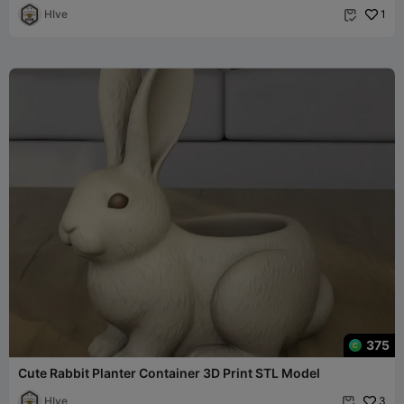
HIve
1

375
Cute Rabbit Planter Container 3D Print STL Model
HIve
3
