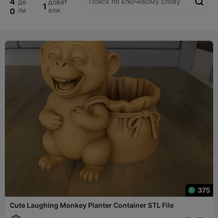
4
де
доват

1
ли
ели
0
375
Cute Laughing Monkey Planter Container STL File