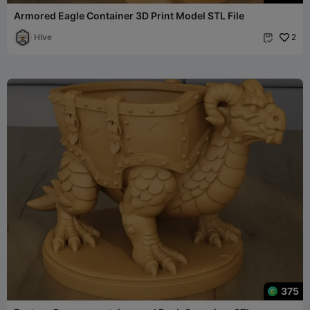
Armored Eagle Container 3D Print Model STL File
HIve
2

375