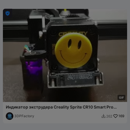

G
I
F
Индикатор экструдера Creality Sprite CR10 Smart Pro
Ender 3 S1
3DPFactory
169
262
