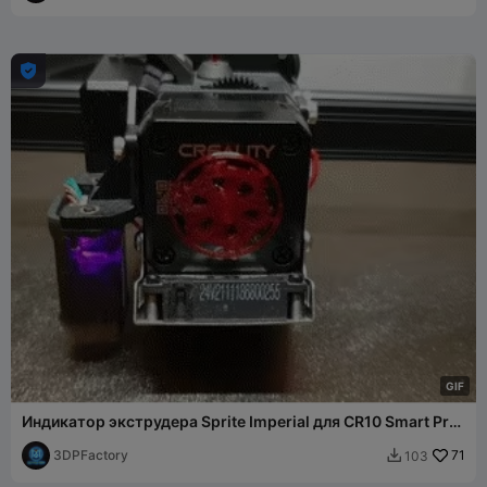

G
I
F
Индикатор экструдера Sprite Imperial для CR10 Smart Pro
Ender S1 3
3DPFactory
71
103
