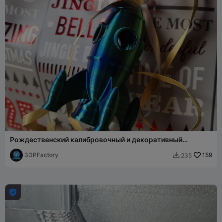
Рождественский калибровочный и декоративный
подарок "Рокки-ракета Бенчи"
3DPFactory
159
235

