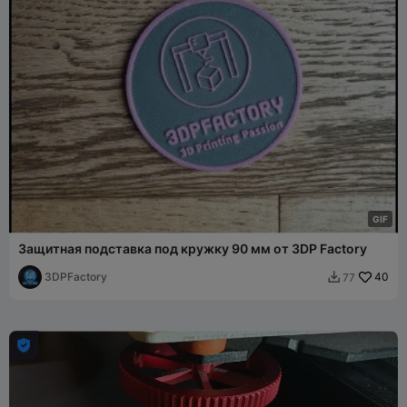
G
I
F
Защитная подставка под кружку 90 мм от 3DP Factory
3DPFactory
40
77

