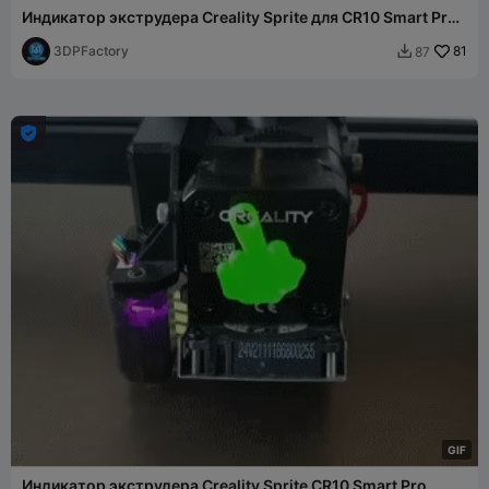
Индикатор экструдера Creality Sprite для CR10 Smart Pro
и Ender 3 S1
3DPFactory
81
87


G
I
F
Индикатор экструдера Creality Sprite CR10 Smart Pro