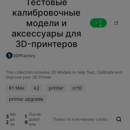
Тестовые
С
л
калибровочные
е
д
модели и
у

й
т
аксессуары для
е
з
3D-принтеров
а
3DPFactory
This collection includes 3D Models to help Test, Calibrate and
K1 Max
k2
printer
cr10
printer upgrade
Мо
После
3
1
де
доват

2
6
ли
ели