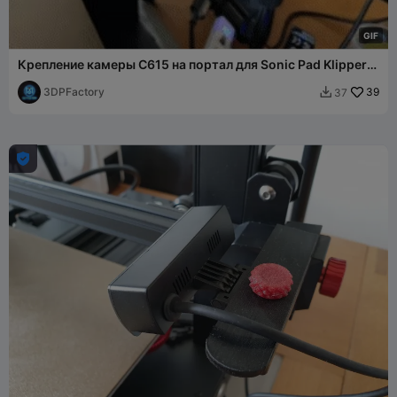
G
I
F
Крепление камеры C615 на портал для Sonic Pad Klipper
CR10 Smart Pro
3DPFactory
39
37

