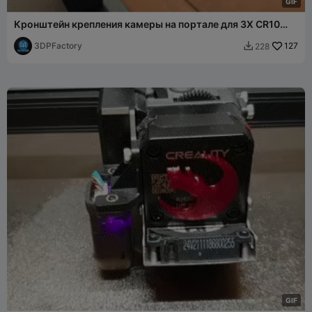
G
I
F
Кронштейн крепления камеры на портале для 3X CR10
Smart и Smart Pro CR-10
3DPFactory
127
228

G
I
F