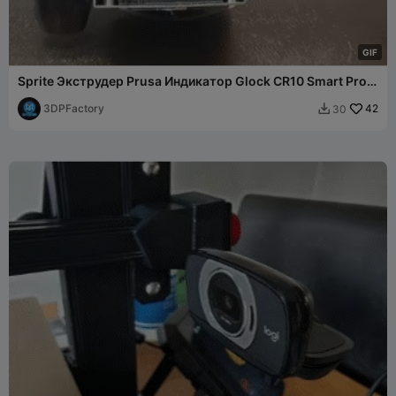
G
I
F
Sprite Экструдер Prusa Индикатор Glock CR10 Smart Pro
S1
3DPFactory
42
30
