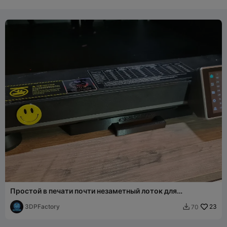
Простой в печати почти незаметный лоток для
инструментов K1 K1C K1SE K1 Max
3DPFactory
23
70
