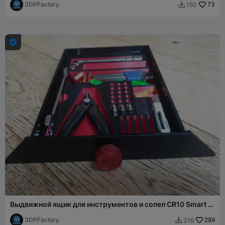
3DPFactory
73
150


Выдвижной ящик для инструментов и сопел CR10 Smart и
Smart Pro, лоток CR-10 Smart
3DPFactory
289
316
