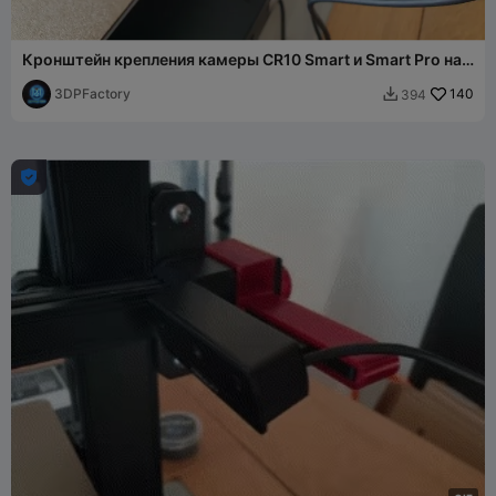
Кронштейн крепления камеры CR10 Smart и Smart Pro на
портале X2 V4
3DPFactory
140
394

