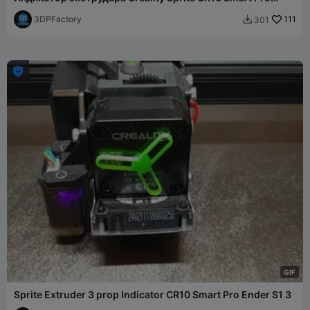
Ender S1 3
3DPFactory
111
301


G
I
F
Sprite Extruder 3 prop Indicator CR10 Smart Pro Ender S1 3