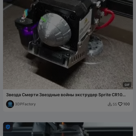
G
I
F
Звезда Смерти Звездные войны экструдер Sprite CR10
Smart Pro Ender S1 Prusa
3DPFactory
100
55

