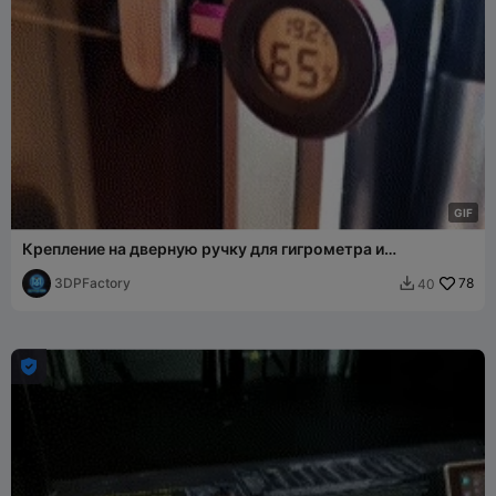
G
I
F
Крепление на дверную ручку для гигрометра и
измерителя влажности для K1 и K1 Max
3DPFactory
78
40

