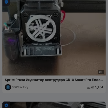

G
I
F
Sprite Prusa Индикатор экструдера CR10 Smart Pro Ender
3 S1
3DPFactory
64
67

