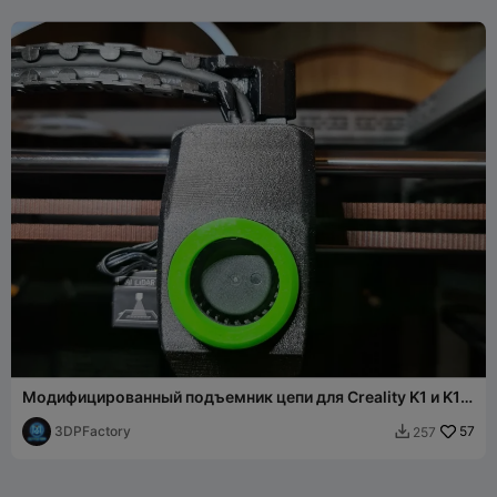
Модифицированный подъемник цепи для Creality K1 и K1
Max для предотвращения провисания цепи
3DPFactory
57
257
