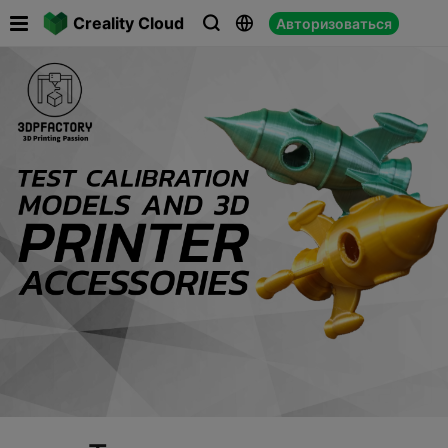

Creality Cloud
Авторизоваться


