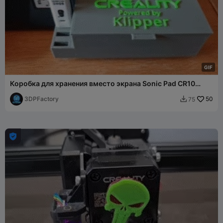
G
I
F
Коробка для хранения вместо экрана Sonic Pad CR10
Smart Pro
3DPFactory
50
75

