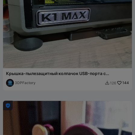
Крышка-пылезащитный колпачок USB-порта с
логотипом Creality K1 Max
3DPFactory
144
126

