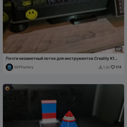
G
I
F
Почти незаметный лоток для инструментов Creality K1
Max, простая печать V3
3DPFactory
518
1.2K
