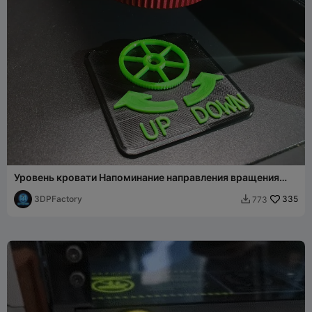
Уровень кровати Напоминание направления вращения
колес CR10 Ender 3 2 Smart Pro
3DPFactory
335
773
