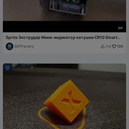
G
I
F
Sprite Экструдер Мини-индикатор катушки CR10 Smart
Pro Ender S1
3DPFactory
100
116

