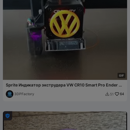
G
I
F
Sprite Индикатор экструдера VW CR10 Smart Pro Ender S1
3 Prusa
3DPFactory
64
51

