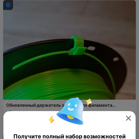

Обновленный держатель зажима для филамента
предотвращает разматывание катушки
3DPFactory
889
3K


Получите полный набор возможностей