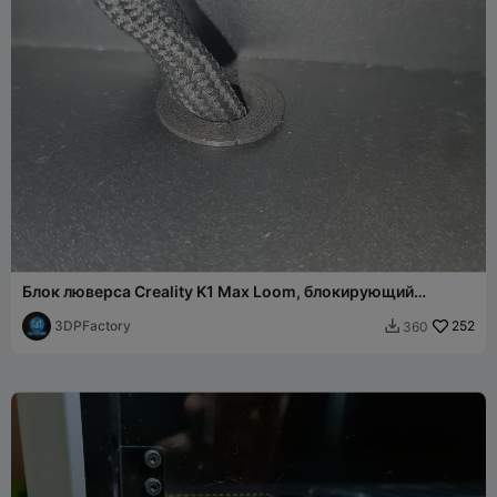
Блок люверса Creality K1 Max Loom, блокирующий
«Черную дыру»
3DPFactory
252
360
