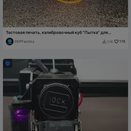
Тестовая печать, калибровочный куб "Пытка" для
настройки принтера XYZ
3DPFactory
176
1.1K

