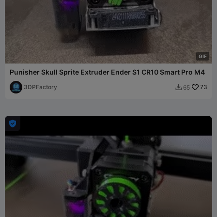
G
I
F
Punisher Skull Sprite Extruder Ender S1 CR10 Smart Pro M4
3DPFactory
73
65

