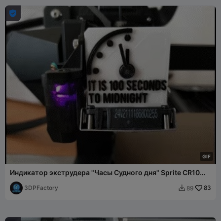

G
I
F
Индикатор экструдера "Часы Судного дня" Sprite CR10
Ender 3 S1 Prusa MK3
3DPFactory
83
89
