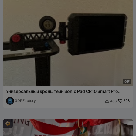
G
I
F
Универсальный кронштейн Sonic Pad CR10 Smart Pro
Ender 3 V2 Pro S1
3DPFactory
223
483
