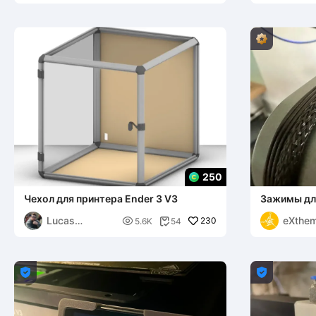
250
Чехол для принтера Ender 3 V3
Зажимы для
CoreXZ - В
Lucas
eXthe

230
5.6K
54

Michelsen

