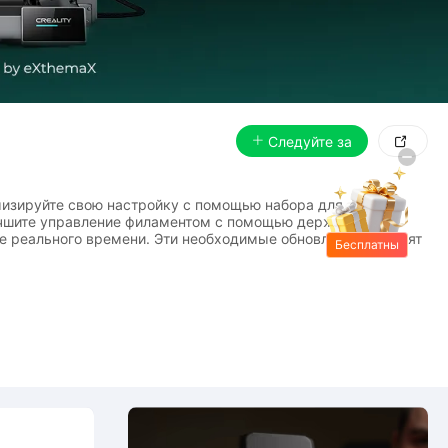
Следуйте за

имизируйте свою настройку с помощью набора для
лучшите управление филаментом с помощью держателя
е реального времени. Эти необходимые обновления повысят
Бесплатны
е подарки