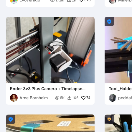

17.8K
2K


Ender 3v3 Plus Camera + Timelapse
Tool_Holde
Bracket
Arne Bornheim
pedda

74
5K
106


