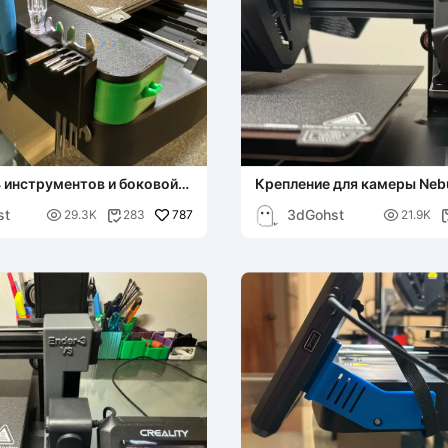
 инструментов и боковой
Крепление для камеры Neb
 ящик для Ender-3 V3
V3 SE/KE
st
3dGohst

787

29.3K
283
21.9K
