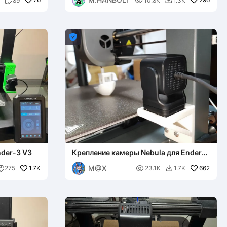

89
10.8K
1.3K



der-3 V3
Крепление камеры Nebula для Ender-3
V3
M@X
1.7K

662
275
23.1K
1.7K

