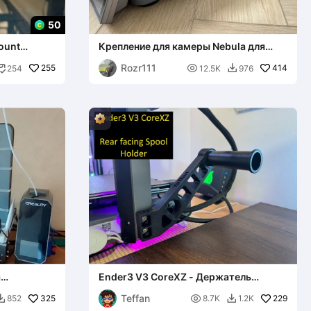
50
ount
Крепление для камеры Nebula для
)
Ender 3 v3
Rozr111
255

414
254
12.5K
976


а
Ender3 V3 CoreXZ - Держатель
 coreXZ
катушки (задняя ориентация)
Teffan
325

229
852
8.7K
1.2K

