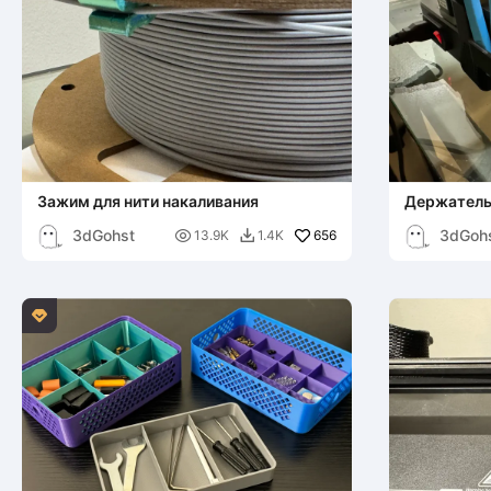
Зажим для нити накаливания
Держатель
выдвижной
3dGohst
3dGoh

656
KE/SE
13.9K
1.4K

