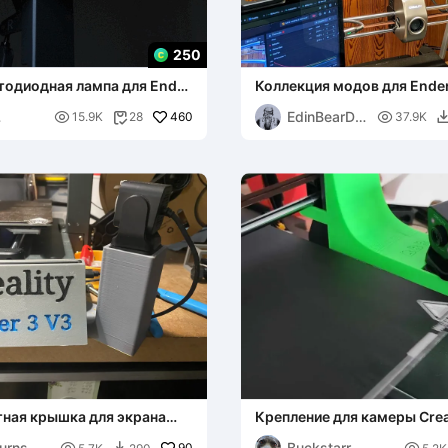
250
тодиодная лампа для Ender
Коллекция модов для Ender
EdinBearDr

460

15.9K
28
37.9K

os
agon
ная крышка для экрана
Крепление для камеры Crea
и Ender 3 V3 Plus
3 V3 Plus v2
urns
Buckstarr
90