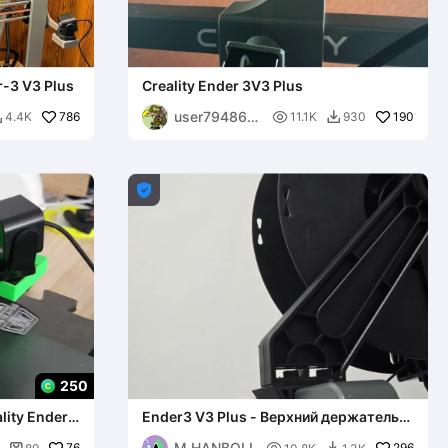
-3 V3 Plus
Creality Ender 3V3 Plus
user794862
786

190
4.4K
11.1K
930


0158

250
lity Ender-
Ender3 V3 Plus - Верхний держатель
филамента
M.HANBOLI
76
296