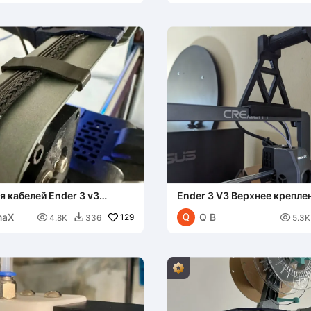
 кабелей Ender 3 v3
Ender 3 V3 Верхнее крепле
ерхние и боковые
катушки для гибких матер
maX
Q B

129

4.8K
336
5.3K
