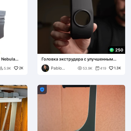
250
 Nebula
Головка экструдера с улучшенным
обдувом для Creality Ender 3 V3 Plus и
Pablo
2K
V3

1.3K
5.9K
53.9K
419


Inventos
