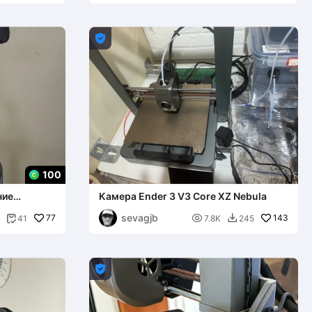

100
ние
Камера Ender 3 V3 Core XZ Nebula
иалов
sevagjb
77

143
41
7.8K
245


