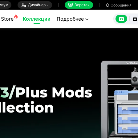
миум

Дизайнеры
Верстак

Сообщения



Store
Коллекции
Подробнее
