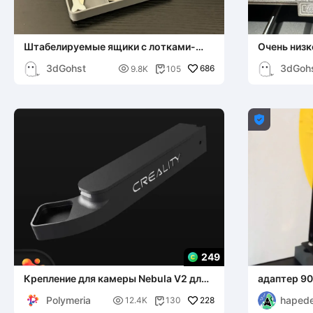
Штабелируемые ящики с лотками-
Очень низк
органайзерами
камеры En
3dGohst
3dGoh

686
9.8K
105


249
Крепление для камеры Nebula V2 для
адаптер 90
Ender 3 v3 (SE/KE) от Polymeria
SE/KE
Polymeria
haped

228
12.4K
130
