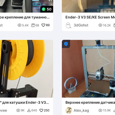
50
ое крепление для туманной
Ender-3 V3 SE/KE Screen M
der-3 V3
Upgrade (Nebula Pad Holder
st
3dGohst

89

5.4K
68
16.2K


° для катушки Ender-3 V3
Верхнее крепление датчик
филамента для Ender-3 V3
evee
Alex_kag

250

9K
646
15.9K
