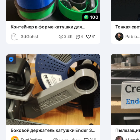
100
Контейнер в форме катушки для
Тонкая све
филамента / коробка для хранения
3 V3 Plus
3dGohst
Pablo

41
3.3K
4

Invent

Боковой держатель катушки Ender 3
Пылезащит
V3 Plus v2
Ender 3 V3 
EvoVertigo
Minerb
316