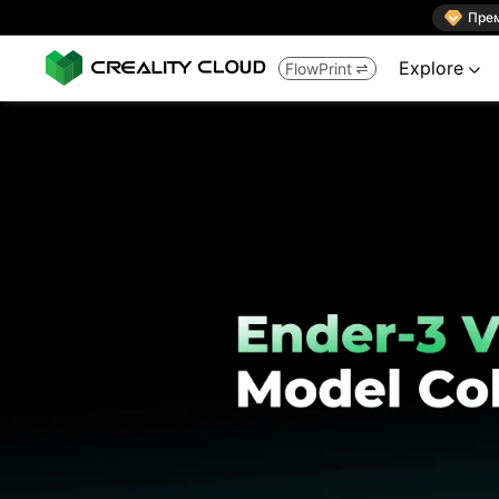

Пре
Explore
FlowPrint

