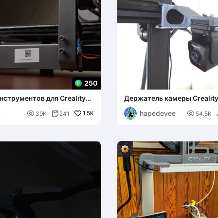
250
нструментов для Creality
Держатель камеры Creality
Plus
для Ender-3 V3 KE(/SE)
hapedevee

1.5K

39K
241
54.5K

os