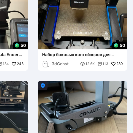
50
50
ula Ender-3
Набор боковых контейнеров для
Ender-3 V3 SE/KE
3dGohst
243

280
184
12.6K
113


