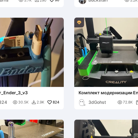


5.7K
290
5.2K


r_Ender_3_v3
Комплект модернизации En
824
3dGohst

824

30.5K
2.9K
72.8K
