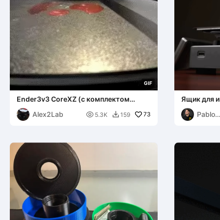
G
I
F
Ender3v3 CoreXZ (с комплектом
Ящик для и
освещения) - Крепление камеры
Ender 3 V3 
Alex2Lab
Pablo
Nebula V2

73
5.3K
159

Invent