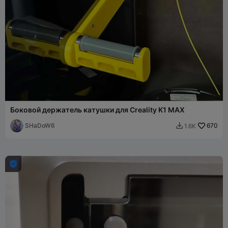
Боковой держатель катушки для Creality K1 MAX
SHaDoW6
670
1.6K

