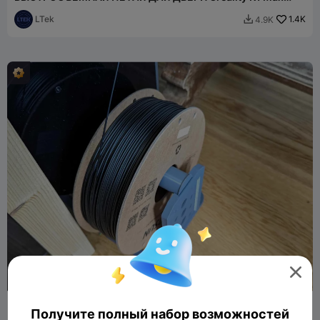
270°
LTek
1.4K
4.9K


Держатель филамента для K1 Max и K1
Получите полный набор возможностей