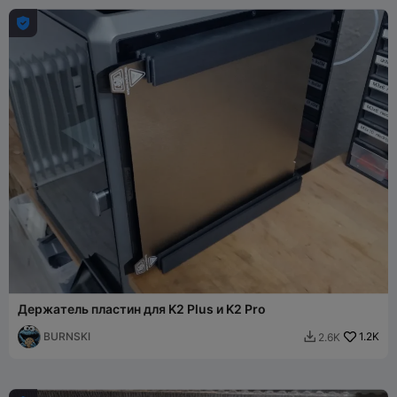

Держатель пластин для K2 Plus и K2 Pro
BURNSKI
1.2K
2.6K
