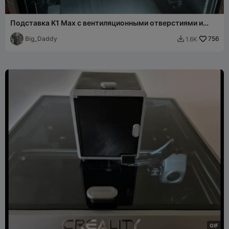
Подставка K1 Max с вентиляционными отверстиями и
подсветкой
Big_Daddy
756
1.6K

G
I
F