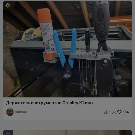
Держатель инструментов Creality K1 max
philhoe
564
1.6K

