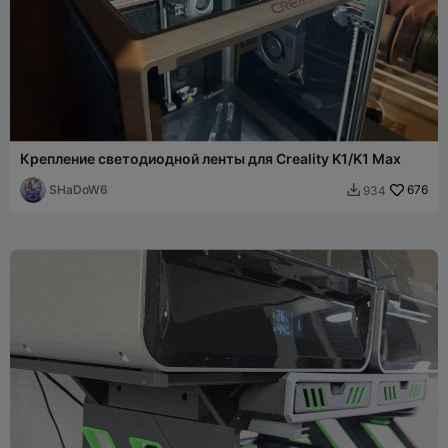
Крепление светодиодной ленты для Creality K1/K1 Max
SHaDoW6
676
934
