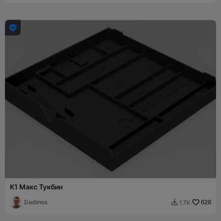

K1 Макс Тукбин
Dadinos
626
1.7K
