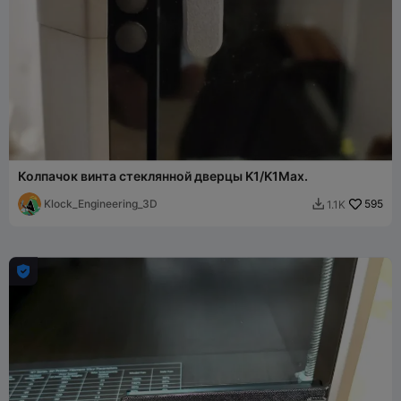
Колпачок винта стеклянной дверцы K1/K1Max.
Klock_Engineering_3D
595
1.1K

