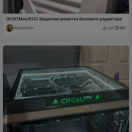
(K1/K1Max/K1C) Защитная решетка бокового радиатора
Bruneichon
627
1.5K
