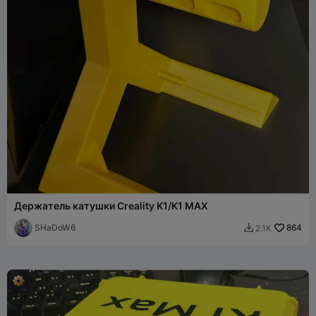
Держатель катушки Creality K1/K1 MAX
SHaDoW6
864
2.1K
