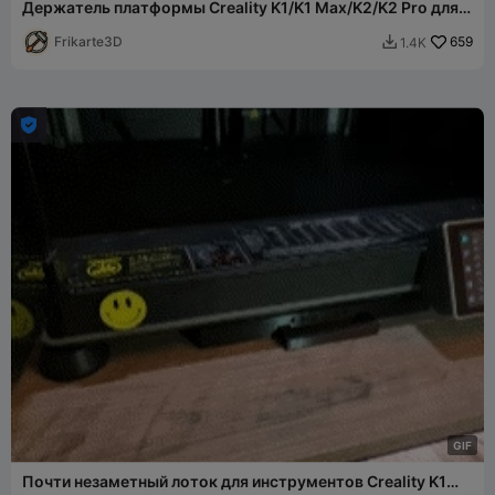
Держатель платформы Creality K1/K1 Max/K2/K2 Pro для
крепления под столом
Frikarte3D
659
1.4K


G
I
F
Почти незаметный лоток для инструментов Creality K1