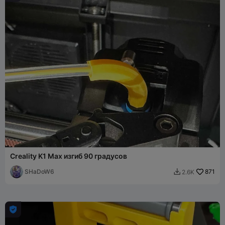
Creality K1 Max изгиб 90 градусов
SHaDoW6
871
2.6K

