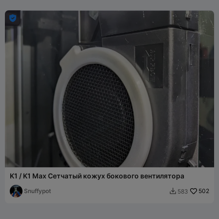

K1 / K1 Max Сетчатый кожух бокового вентилятора
Snuffypot
502
583
