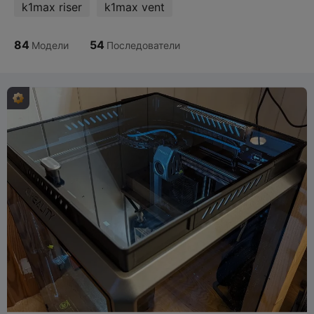
k1max riser
k1max vent
84
54
Модели
Последователи