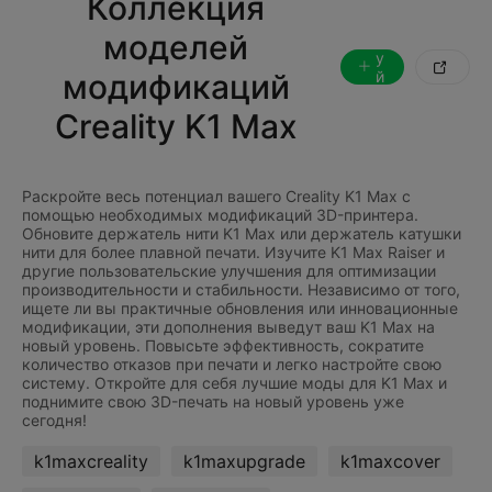
Коллекция
л
е
моделей
д
у

модификаций
й
т
е
Creality K1 Max
з
а
Раскройте весь потенциал вашего Creality K1 Max с
помощью необходимых модификаций 3D-принтера.
Обновите держатель нити K1 Max или держатель катушки
нити для более плавной печати. Изучите K1 Max Raiser и
другие пользовательские улучшения для оптимизации
производительности и стабильности. Независимо от того,
ищете ли вы практичные обновления или инновационные
модификации, эти дополнения выведут ваш K1 Max на
новый уровень. Повысьте эффективность, сократите
количество отказов при печати и легко настройте свою
систему. Откройте для себя лучшие моды для K1 Max и
поднимите свою 3D-печать на новый уровень уже
k1maxcreality
k1maxupgrade
k1maxcover