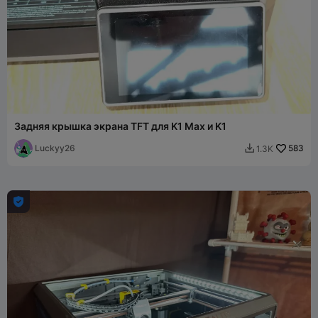
Задняя крышка экрана TFT для K1 Max и K1
Luckyy26
583
1.3K

