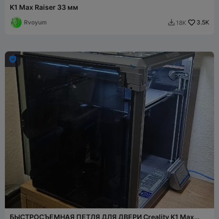
K1 Max Raiser 33 мм
Rvoyum
3.5K
18K


БЫСТРОСЪЕМНАЯ ПЕТЛЯ ДЛЯ ДВЕРИ Creality K1 Max