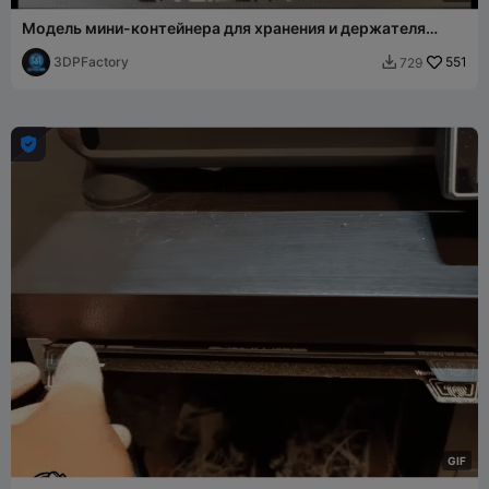
Модель мини-контейнера для хранения и держателя
инструментов Creality K1 Max
3DPFactory
551
729


G
I
F