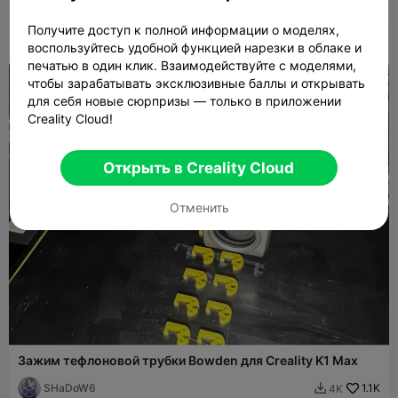
Rvoyum
1.5K
3K

Получите доступ к полной информации о моделях,
воспользуйтесь удобной функцией нарезки в облаке и
печатью в один клик. Взаимодействуйте с моделями,

чтобы зарабатывать эксклюзивные баллы и открывать
для себя новые сюрпризы — только в приложении
Creality Cloud!
Открыть в Creality Cloud
Отменить
Зажим тефлоновой трубки Bowden для Creality K1 Max
SHaDoW6
1.1K
4K
