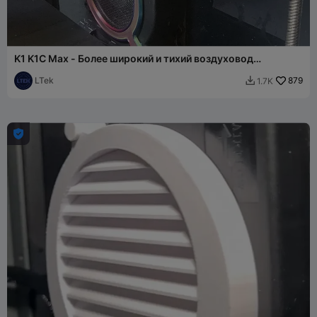
K1 K1C Max - Более широкий и тихий воздуховод
вспомогательного вентилятора
LTek
879
1.7K

