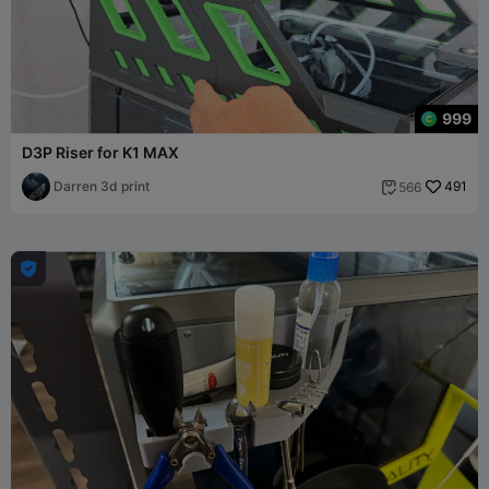
999
D3P Riser for K1 MAX
Darren 3d print
491
566

