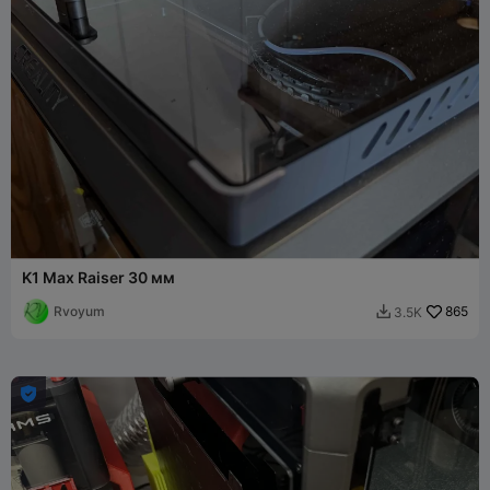
K1 Max Raiser 30 мм
Rvoyum
865
3.5K

