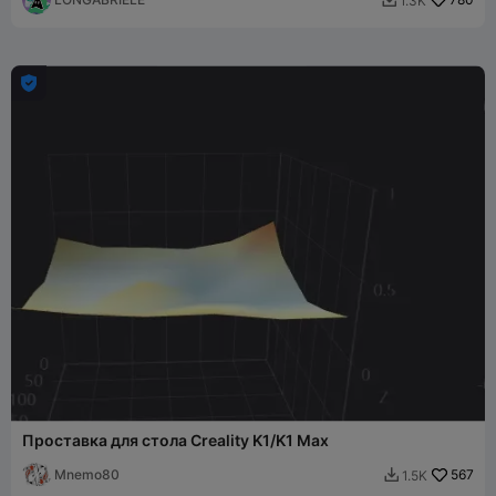
1.3K


Проставка для стола Creality K1/K1 Max
Mnemo80
567
1.5K
