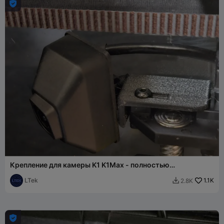

Крепление для камеры K1 K1Max - полностью
регулируемое, быстрая печать
LTek
1.1K
2.8K

