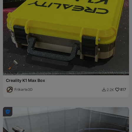
Creality K1 Max Box
Frikarte3D
817
2.2K

