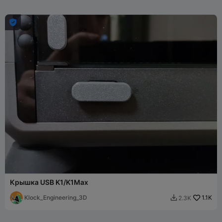

Крышка USB K1/K1Max
Klock_Engineering_3D
1.1K
2.3K
