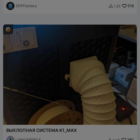
Max, простая печать V3
3DPFactory
518
1.2K

ВЫХЛОПНАЯ СИСТЕМА K1_MAX
LONGABRIELE
780