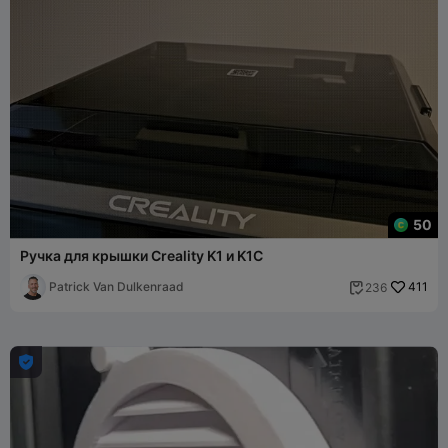
50
Ручка для крышки Creality K1 и K1C
Patrick Van Dulkenraad
411
236

