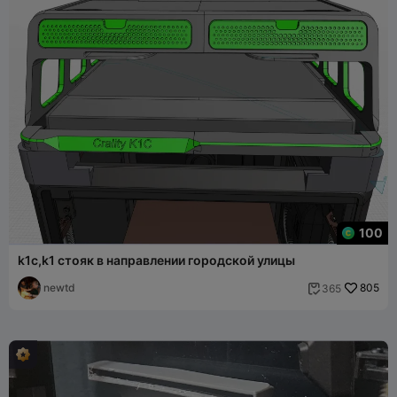
100
k1c,k1 стояк в направлении городской улицы
newtd
805
365
