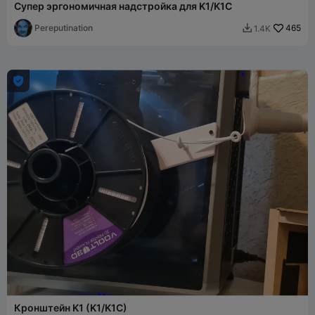
Супер эргономичная надстройка для K1/K1C
Pereputination
465
1.4K


Кронштейн K1 (K1/K1C)