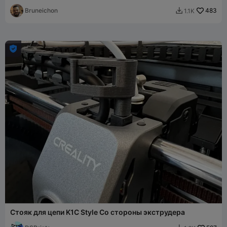
Bruneichon
483
1.1K


Стояк для цепи K1C Style Со стороны экструдера