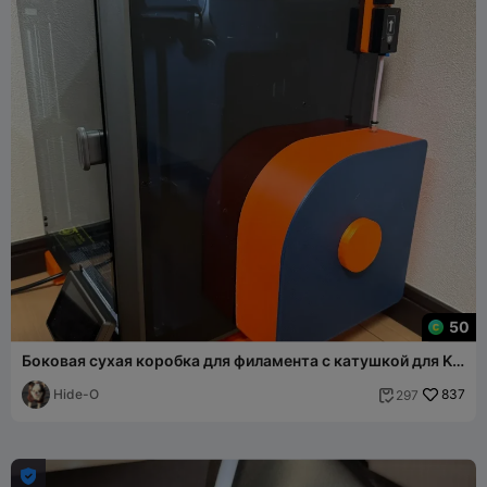
50
Боковая сухая коробка для филамента с катушкой для K1
и K1C
Hide-O
837
297

