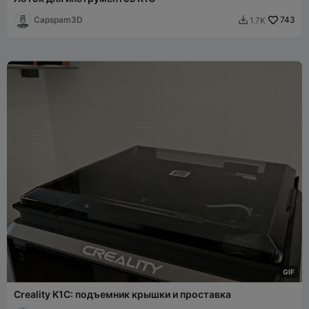
Capspam3D
743
1.7K

G
I
F
Creality K1C: подъемник крышки и проставка