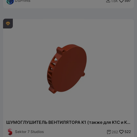
DSPrints
597
1.6K


ШУМОГЛУШИТЕЛЬ ВЕНТИЛЯТОРА K1 (также для K1C и K1
Max) / СНИЖЕНИЕ ШУМА
Sektor 7 Studios
522
262
