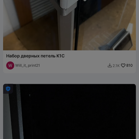
Набор дверных петель K1C
Will_it_print21
810
2.1K

