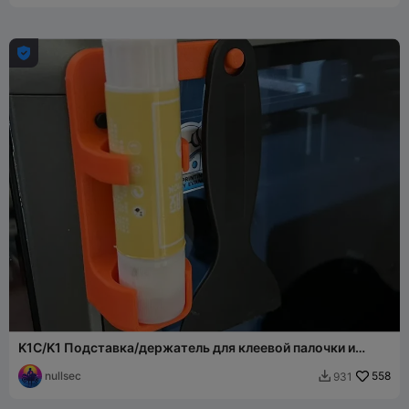

K1C/K1 Подставка/держатель для клеевой палочки и
скребка
nullsec
558
931
