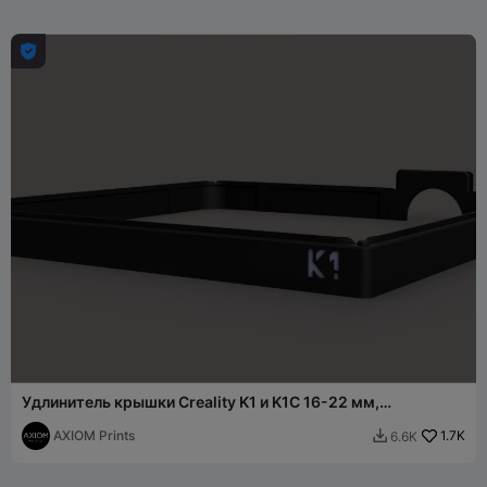

Удлинитель крышки Creality K1 и K1C 16-22 мм,
вентиляционная решетка
AXIOM Prints
1.7K
6.6K
