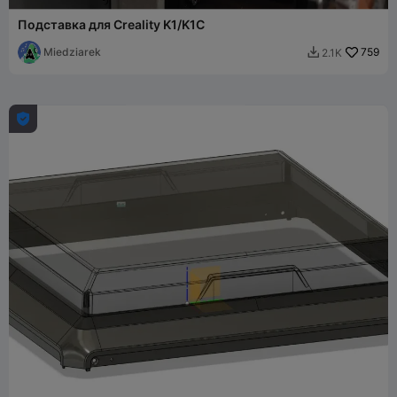
Подставка для Creality K1/K1C
Miedziarek
759
2.1K

