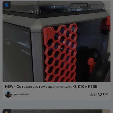

HSW - Сотовая система хранения для K1, K1C и K1 SE
gaaaaabriel
1.1K
2K
