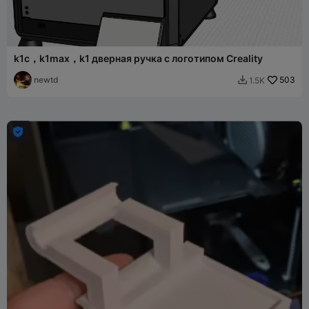
k1c，k1max，k1 дверная ручка с логотипом Creality
newtd
503
1.5K

