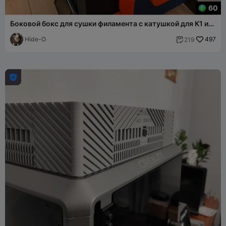
60
Боковой бокс для сушки филамента с катушкой для K1 и
K1C, версия 2
Hide-O
497
219

