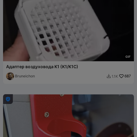
G
I
F
Адаптер воздуховода K1 (K1/K1C)
Bruneichon
687
1.1K

