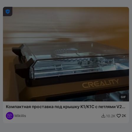

G
I
F
Компактная проставка под крышку K1/K1C с петлями V2
(Обновлено)
Mikiilis
2K
10.2K
