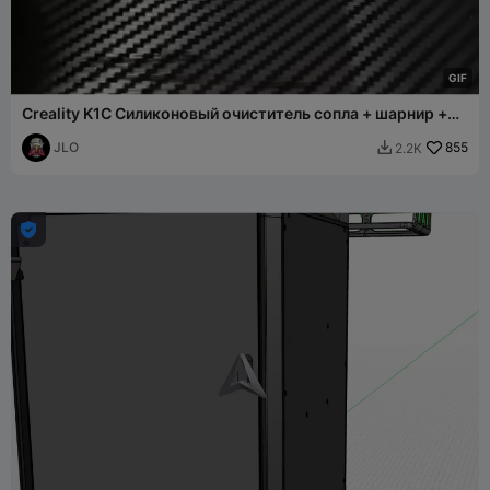
G
I
F
Creality K1C Силиконовый очиститель сопла + шарнир +
защита z
JLO
855
2.2K

