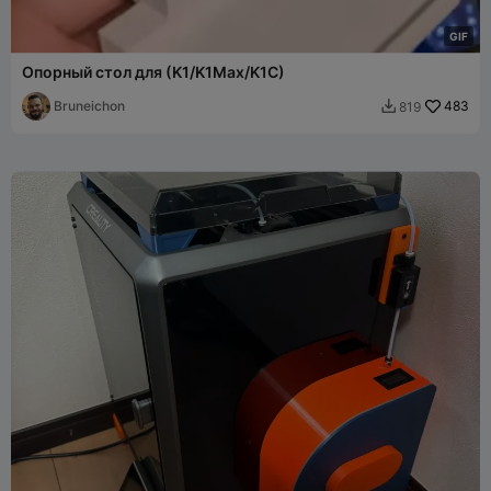
G
I
F
Опорный стол для (K1/K1Max/K1C)
Bruneichon
483
819
