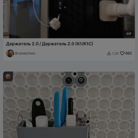
G
I
F
Держатель 2.0 / Держатель 2.0 (K1/K1C)
Bruneichon
662
1.2K
