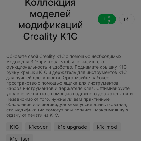
Коллекция
л
е
моделей
д
у

модификаций
й
т
е
Creality K1C
з
а
Обновите свой Creality K1C с помощью необходимых
модов для 3D-принтера, чтобы повысить его
функциональность и удобство. Поднимите крышку K1C,
ручку крышки K1C и держатель для инструментов K1C
для лучшей доступности. Организуйте рабочее
пространство с помощью ящика для инструментов,
набора инструментов и держателя клея. Оптимизируйте
управление нитью с помощью надежного держателя нити.
Независимо от того, нужны ли вам практичные
обновления или индивидуальные усовершенствования,
эти модификации помогут вам получить максимальную
K1C
k1cover
k1c upgrade
k1c mod
k1c riser