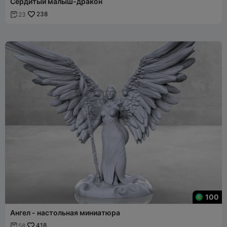
Сердитый малыш-дракон
238
23

100
Ангел - настольная миниатюра
418
58
