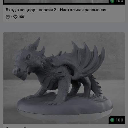
100
Вход в пещеру - версия 2 - Настольная рассыпная
местность
199
7

100