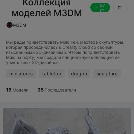
Коллекция
ду

моделей M3DM
йт
е
за
M3DM
Мы рады приветствовать Мию Кей, мастера скульптуры,
которая присоединилась к Creality Cloud со своими
изысканными 3D-дизайнами. Чтобы поприветствовать
Мию на борту, мы создали специальную коллекцию ее
miniatures
tabletop
dragon
sculpture
16
35
Модели
Последователи