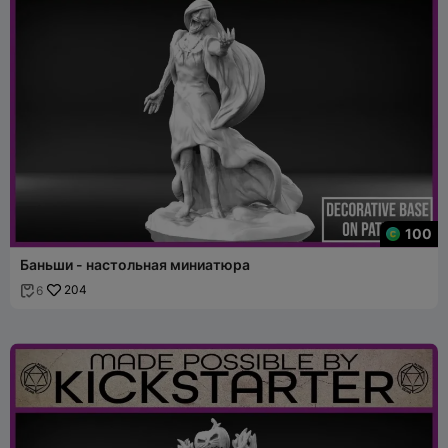
100
Баньши - настольная миниатюра
204
6
