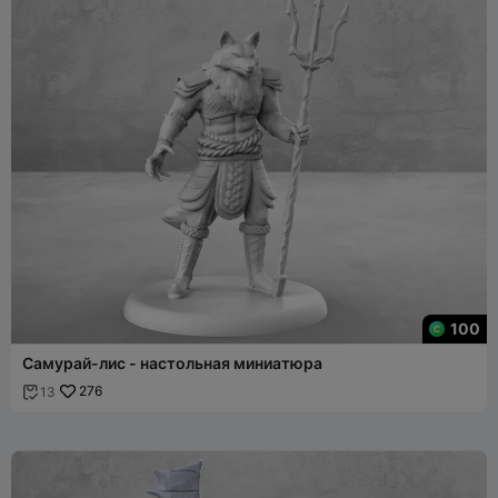
100
Самурай-лис - настольная миниатюра
276
13
