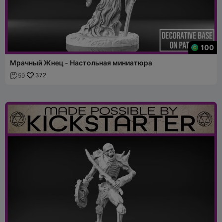
100
Мрачный Жнец - Настольная миниатюра
372
59
