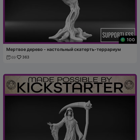
100
Мертвое дерево - настольный скатерть-террариум
363
69
