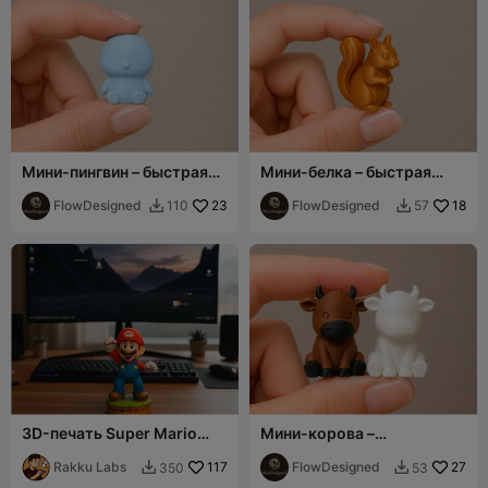
Мини-пингвин – быстрая
Мини-белка – быстрая
печать
печать
FlowDesigned
23
FlowDesigned
18
110
57


3D-печать Super Mario
Мини-корова –
Game – Знаковая поза
Ультрадетализированная
Rakku Labs
117
FlowDesigned
27
350
53

