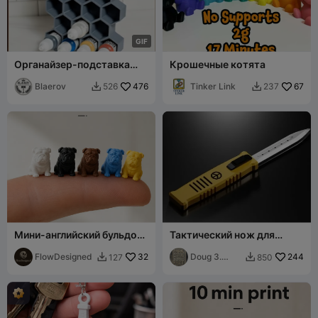
G
I
F
Органайзер-подставка
Крошечные котята
для флаконов с краской
Vallejo для миниатюр и
Blaerov
476
Tinker Link
67
526
237


моделей
Мини-английский бульдог –
Тактический нож для
быстрая печать, высокая
вскрытия конвертов OTF
детализация
FlowDesigned
32
Doug 3.
244
127
850


Fresh