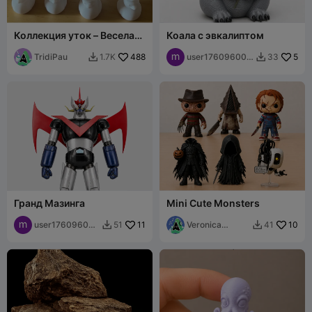
Коллекция уток – Веселая
Коала с эвкалиптом
3D-печать
TridiPau
488
user176096008
5
1.7K
33


2
Гранд Мазинга
Mini Cute Monsters
user176096008
11
Veronica
10
51
41


2
Design