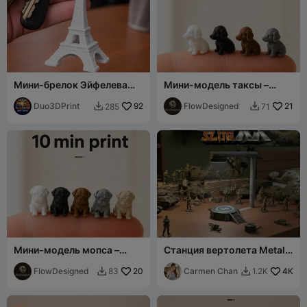
Мини-брелок Эйфелева
Мини-модель таксы –
башня – парижский
быстрая печать,
сувенир
Duo3DPrint
92
сверхдетализация
FlowDesigned
21
285
71


Мини-модель мопса –
Станция вертолета Metal
сверхдетализированная
Slug
быстрая печать
FlowDesigned
20
Carmen Chan
4K
83
1.2K

