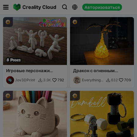

Creality Cloud
Авторизоваться



Игровые персонажи
Дракон с огненным
Механический хамелеон –
дыханием "Лампа" -
8 поз + поза ожидания
Jov3DPrint
792
миниатюра DND
EverythingD
709
3.9K
832


ND