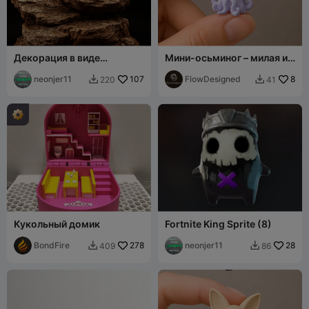
Декорация в виде
Мини-осьминог – милая и
скальной формации для
быстрая печать
рептилий или террариума
neonjer11
107
FlowDesigned
8
220
41


Кукольный домик
Fortnite King Sprite (8)
BondFire
278
neonjer11
28
409
86

