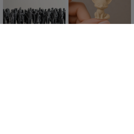
Набор
Миниатюрная лиса-фенек
низкополигональных
– сверхдетализированная
миниатюрных фигурок
Marjers
13
милая модель
FlowDesigned
11
263
34


людей, 800 моделей —
Часть 7/8
Королевский рёв
Величественная статуя
орла – детализированный
Surya Starlord
57
декор для 3D-печати
Duo3DPrint
72
57
146

