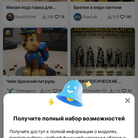
Милая подставка для
Брелок в виде гантели
карандашей в виде кошки |
Очаровательный
Duo3DPrint
78
GianLab
180
298
526


органайзер для стола
Чейз Щенячий патруль
МИФОЛОГИЧЕСКИЕ
ШАХМАТЫ БОГИ
Thinkspace
101
ВИКИНГОВ РАГНАРЕКА
XChessArt 3D
32
372
132


ХАОС 3MF

Получите полный набор возможностей
Получите доступ к полной информации о моделях,
воспользуйтесь удобной функцией нарезки в облаке и