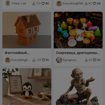
Tinker Link
80
EverythingDND
39
152
90


Фэнтезийный
Сокровища, драгоценные
средневековый дом -
камни и зелья! -
ландшафт для DND
EverythingDN
81
Фантазийная коллекция
Egregious
20
138
22


D
Designs