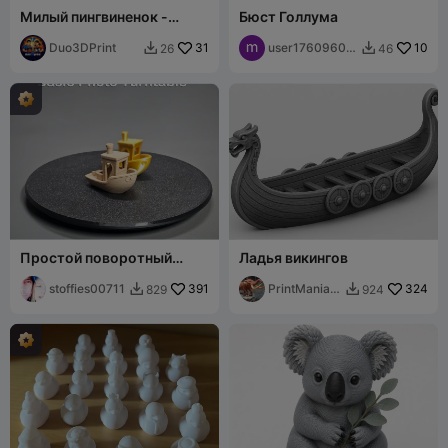
Милый пингвиненок -
Бюст Голлума
очаровательное
украшение в виде пингвина
Duo3DPrint
31
user17609600
10
26
46


82
Простой поворотный
Ладья викингов
столик для фотосъемки
stoffies00711
391
PrintMania3
324
829
924


D