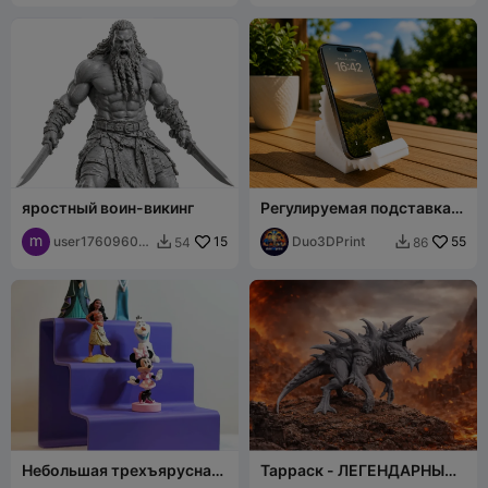
яростный воин-викинг
Регулируемая подставка
для телефона –
user17609600
15
минималистичный и
Duo3DPrint
55
54
86


82
устойчивый настольный
держатель
Небольшая трехъярусная
Тарраск - ЛЕГЕНДАРНЫЙ
выставочная полка
монстр DND