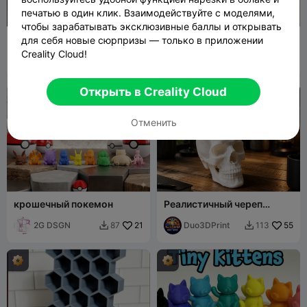
печатью в один клик. Взаимодействуйте с моделями,
чтобы зарабатывать эксклюзивные баллы и открывать
Michael Jackson
Грибной друг – быстрая
для себя новые сюрпризы — только в приложении
печать мини-модели
Creality Cloud!
3DHobby_cb
351
FlowDesigned
24
971
90


a
Открыть в Creality Cloud
Отменить
крошечный покемон
Реалистичный череп
человека –
2G DSGN
21
детализированная 3D-
Duo3DPrint
55
87
113


модель для интерьера