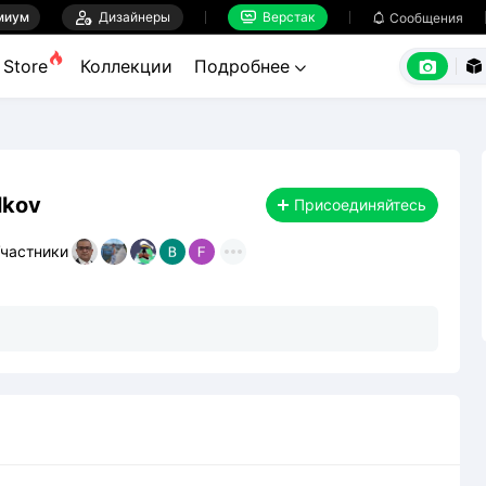
миум

Дизайнеры
Верстак

Сообщения



Store
Коллекции
Подробнее


lkov
Присоединяйтесь
частники