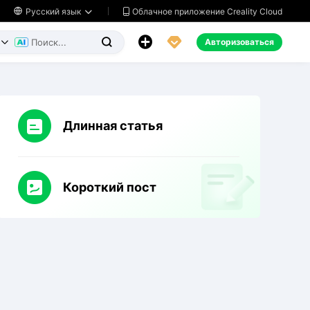
Облачное приложение Creality Cloud

Русский язык




Авторизоваться


Длинная статья
Короткий пост