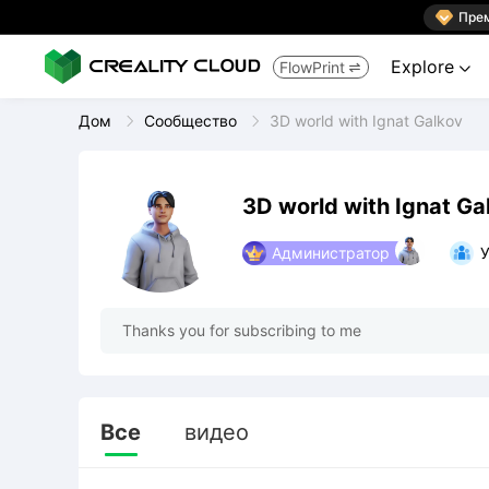

Пре
Explore
FlowPrint


Дом
Сообщество
3D world with Ignat Galkov
3D world with Ignat Ga
Администратор
У
Thanks you for subscribing to me
Все
видео