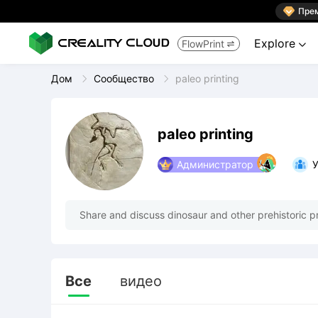

Пре
Explore
FlowPrint


Дом
Сообщество
paleo printing
paleo printing
Администратор
У
Share and discuss dinosaur and other prehistoric pr
Все
видео