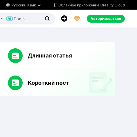
Облачное приложение Creality Cloud

Русский язык




Авторизоваться


Длинная статья
Короткий пост