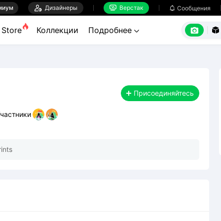
миум

Дизайнеры
Верстак

Сообщения



Store
Коллекции
Подробнее


Присоединяйтесь
частники
ints