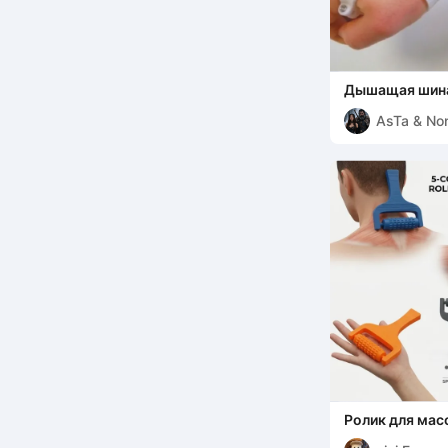
Дышащая шина 
Эргономичная 
AsTa & Non
Ролик для мас