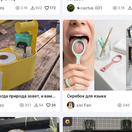
nts
🌵cactus 001

172

3.1K
932
3.1K


гда природа зовет, и вам
Скребок для языка
уться
ez
xixi Fan

36

357
54
346
