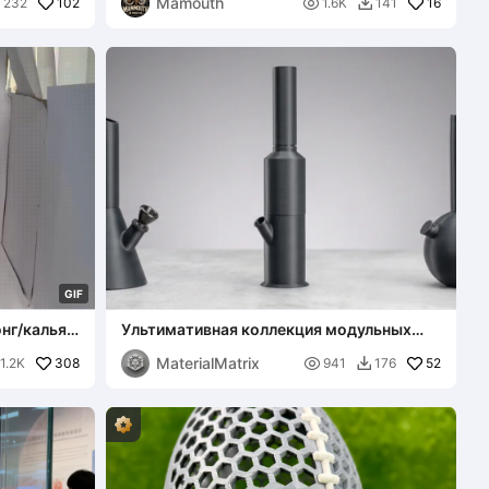
Mamouth
102

16
232
1.6K
141


G
I
F
нг/кальян
Ультимативная коллекция модульных
бонгов от Material Matrix
MaterialMatrix
308

52
1.2K
941
176
