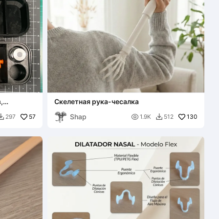
,
Скелетная рука-чесалка
кий
Shap
57

130
297
1.9K
512

