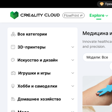

Пре
Explore
FlowPrint


Медицина и
Все категории

Innovate healthcar
and precision.
3D-принтеры


Искусство и дизайн


Игрушки и игры


Хобби и самоделки


Домашнее хозяйство

