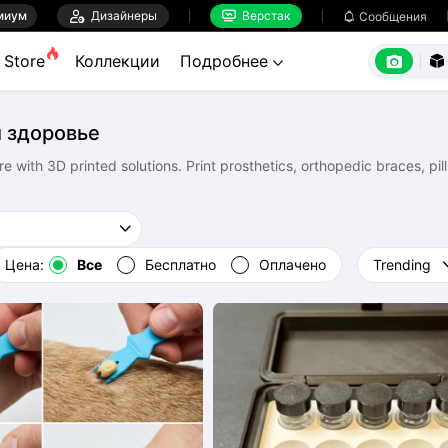
миум

Дизайнеры
Верстак

Сообщения



Store
Коллекции
Подробнее


 здоровье
e with 3D printed solutions. Print prosthetics, orthopedic braces, pill
Цена:
Все
Бесплатно
Оплачено