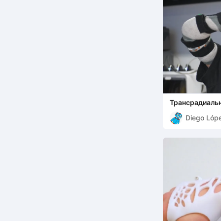
Трансрадиальн
Diego Lóp
Merino