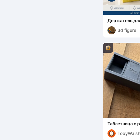
Держатель для
3d figure
Таблетница с
TobyWals