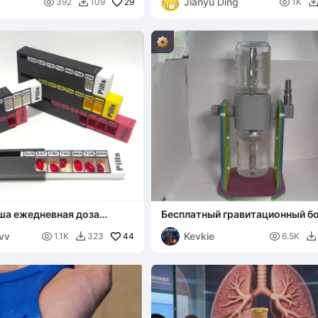
Jianyu Ding

29

392
109
1K

аша ежедневная доза
Бесплатный гравитационный бо
– версия с банкой Мейсона
vv
Kevkie

44

1.1K
323
6.5K

