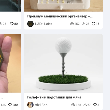
Премиум медицинский органайзер –
Контроль диабета
L3D- Labs
80

15
251
252
26


с
Гольф-ти и подставки для мяча
xixi Fan
280

8
1.1K
378
67

