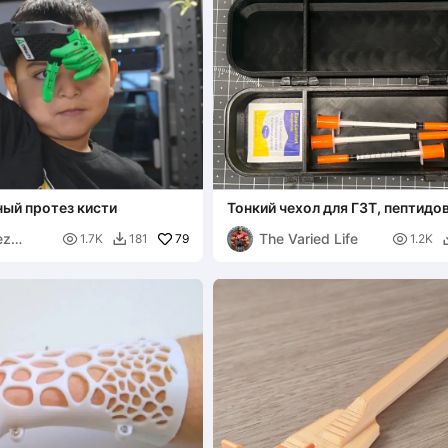
ый протез кисти
Тонкий чехол для ГЗТ, пептидов
держатель шприцев, медицинс
ez
The Varied Life

79
футляр для хранения

1.7K
181
1.2K
