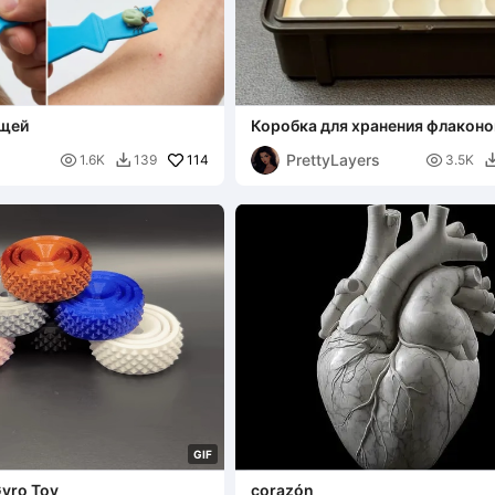
ещей
Коробка для хранения флаконов
шт. (без доп. оборудования)
PrettyLayers

114

1.6K
139
3.5K

G
I
F
Gyro Toy
corazón