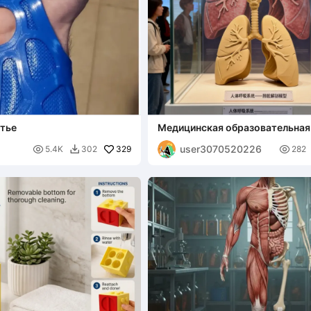
стье
Медицинская образовательная
легких
user3070520226

329

5.4K
302
282
