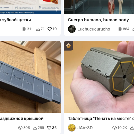
 зубной щетки
Cuerpo humano, human body
Luchucucurucho

19

311
71
884

 раздвижной крышкой
Таблетница "Печать на месте" 
дизайном роль-контейнера
h
JAV-3D

36

808
269
10.2K
