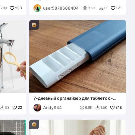
user5878688404
233

171
789
3.9K
1K

7-дневный органайзер для таблеток -
Версия 2 (Широкая)
AndyS44
22

318
93
6.8K
1.5K

