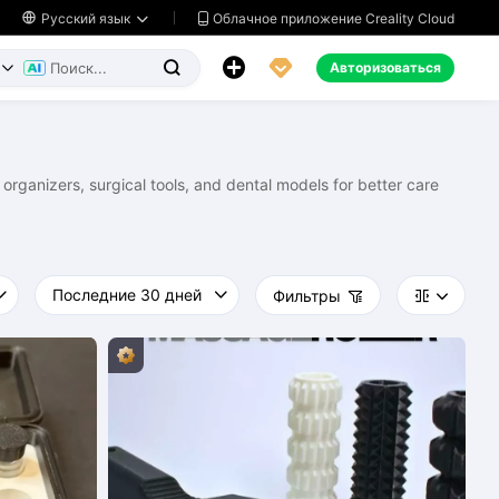
Облачное приложение Creality Cloud

Русский язык




Авторизоваться


 organizers, surgical tools, and dental models for better care
Фильтры


