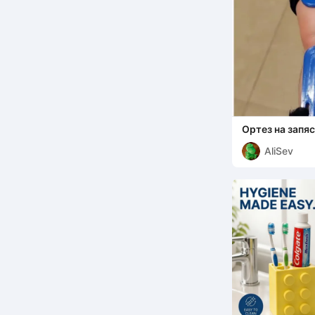
Ортез на запя
AliSev