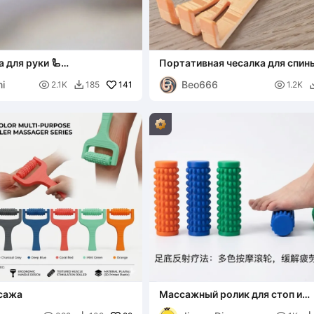
для руки 🦾
Портативная чесалка для спин
шина для руки
i
Beo666

141

2.1K
185
1.2K

сажа
Массажный ролик для стоп и
рефлексотерапии подошв