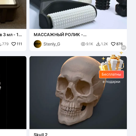
 3 мл - 10
МАССАЖНЫЙ РОЛИК -
МАДЕРОТЕРАПИЯ
Stenly_G
111

876
779
9.1K
1.2K


Бесплатны
е подарки
Skull 2