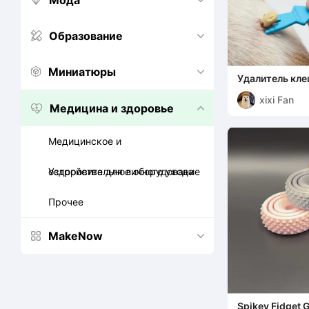
Мода


Образование


Миниатюры


Удалитель кл
xixi Fan
Медицина и здоровье


Медицинское и
оздоровительное оборудование
Устройства для личного ухода
Прочее
MakeNow


Spikey Fidget 