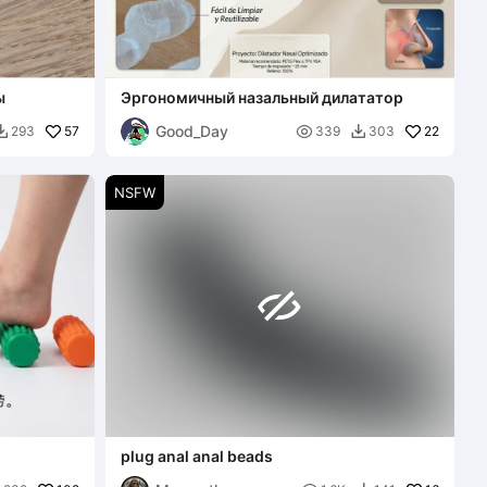
ы
Эргономичный назальный дилататор
Good_Day
57

22
293
339
303


NSFW

plug anal anal beads