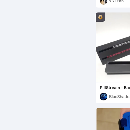
xixi Fan
PillStream – В
простоты1
BlueShado