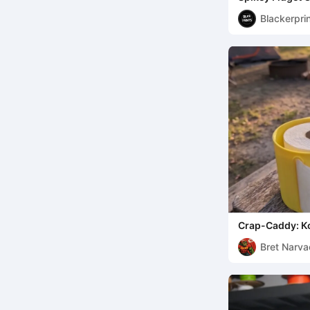
Blackerpri
Crap-Caddy: Ко
лучше откликн
Bret Narva