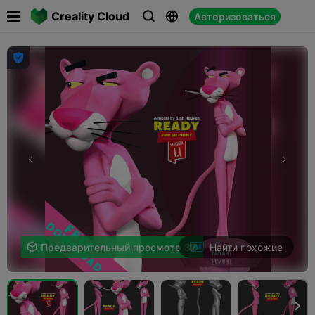

Creality Cloud
Авторизоваться




Найти похожие

Предварительный просмотр 3D
