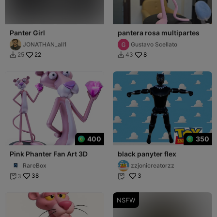
Panter Girl
pantera rosa multipartes
JONATHAN_all1
Gustavo Scellato
22
8
25
43


400
350
Pink Phanter Fan Art 3D
black panyter flex
RareBox
zzjonicreatorzz
38
3
3


NSFW