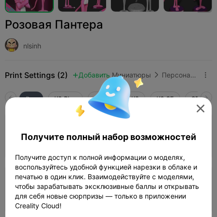
Розовая Пантера
nlsinh
Print Settings (2)
Добавить
Миниатюры
Персонажи и существа



Все
K2 Plus
K2 Pro
K2
K2 SE
SPARKX 

3.5

Слой 0,2 мм, 3 стенки, 15% заполнения
Получите полный набор возможностей
03h 47m
1 plates
62.45g



Получите доступ к полной информации о моделях,
воспользуйтесь удобной функцией нарезки в облаке и
печатью в один клик. Взаимодействуйте с моделями,
Слой 0,2 мм, 2 стенки, 10% заполнения
чтобы зарабатывать эксклюзивные баллы и открывать
для себя новые сюрпризы — только в приложении
04h 55m
3 plates
128.57g



Creality Cloud!