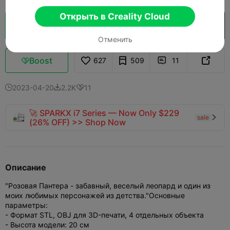
Открыть в Creality Cloud
Кусочек облака
Открыть в Creality Cloud

Отменить
Boost
627
509
11



2023-04-20
2.2K
11



🚀 SPARKX i7 Series — Now Only $229
sale

(26% OFF) >> Shop Now
Описание
"Розовая Пантера - забавный, веселый леопард и один из
моих любимых персонажей из детства."
Основные
параметры:
- Формат STL, OBJ для 3D-печати, 4 отдельных объекта
- Высота модели: 20 см