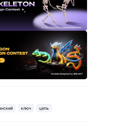
анский
ключ
цепь