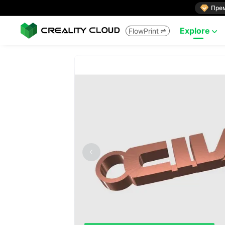

Пре
Explore
FlowPrint

