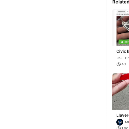
Relate
Civic 
Dr

43
Llaver
Tridi
M
Honda

1.6K