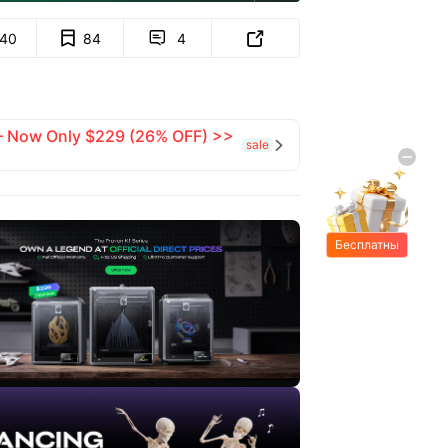
140
84
4


 — Now Only $229 (26% OFF) >>
sale

Бесплатны
е подарки