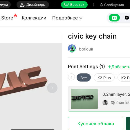
миум

Дизайнеры
Верстак

Сообщения



Store
Коллекции
Подробнее


civic key chain
boricua
Print Settings (1)
Добавит

Все
K2 Plus
K2 P
0.2mm layer, 2 
04m 03

Кусочек облака