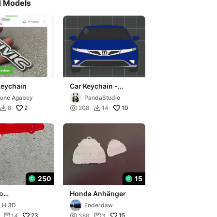
d Models
keychain
Car Keychain -
Honda Civic VIII
one Agabey
PandaStudio
2

10
8
208
14


250
15
o
Honda Anhänger
mensional
LH 3D
Enderdaw
 Civic
23

15
14
388
3

