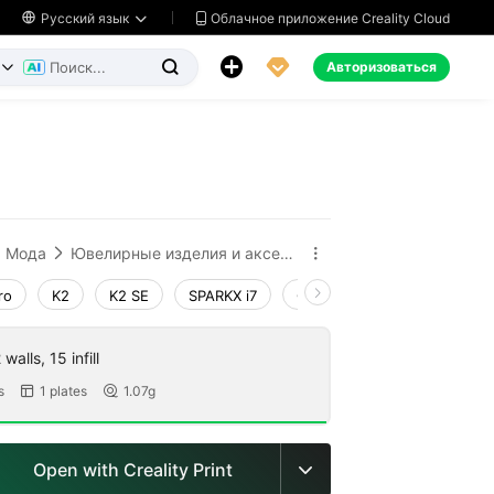
Облачное приложение Creality Cloud

Русский язык




Авторизоваться


ь
Мода
Ювелирные изделия и аксессуары


ro
K2
K2 SE
SPARKX i7
Creality Hi
Ender-3 V4
walls, 15 infill
s
1 plates
1.07g


Open with Creality Print
