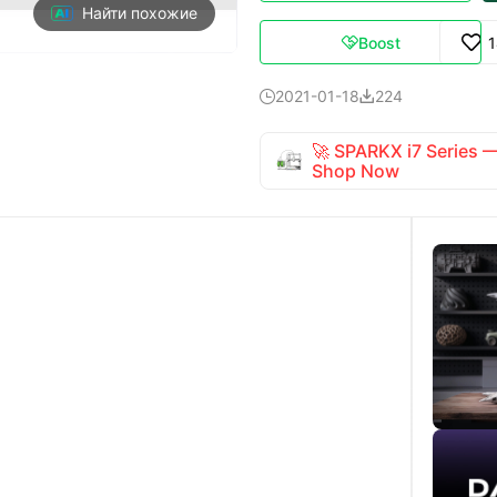
Найти похожие
Boost

2021-01-18
224


🚀 SPARKX i7 Series
Shop Now