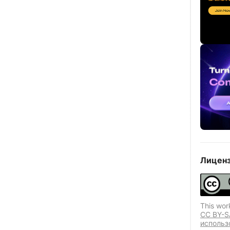
Лиценз
This wor
CC BY-S
использ