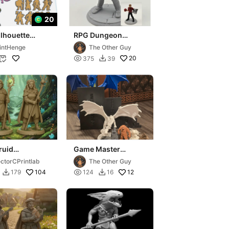
20
lhouette
RPG Dungeon
collection 1
Master Miniature
intHenge
The Other Guy

20
375
39


ruid
Game Master
ures (5cm) -
Miniature Size Tool
ctorCPrintlab
The Other Guy
104

12
179
124
16

