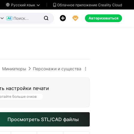
Облачное приложение Creality Cloud

Русский язык




Авторизоваться


Миниатюры
Персонажи и существа


ть настройки печати
отайте больше очков
Просмотреть STL/CAD файлы