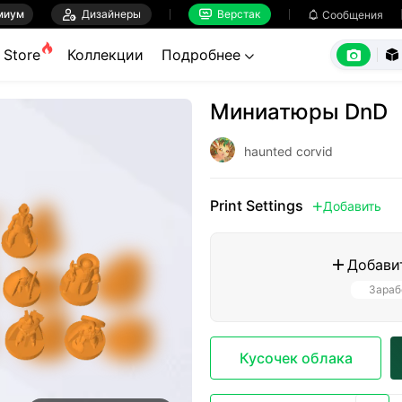
миум

Дизайнеры
Верстак

Сообщения



Store
Коллекции
Подробнее


Миниатюры DnD
haunted corvid
Print Settings
Добавить

Добави

Зараб
Кусочек облака