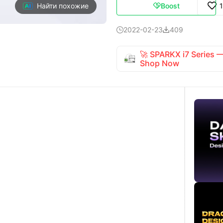
Boost
Найти похожие

2022-02-23
409


🚀 SPARKX i7 Series
Shop Now