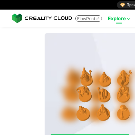

Пре
Explore
FlowPrint

