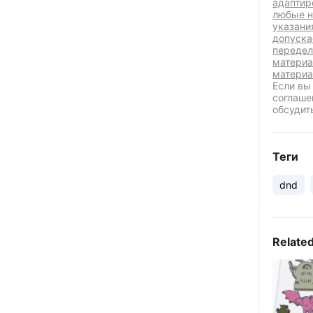
адаптир
любые н
указани
допуска
передел
материа
материа
Если вы
соглаше
обсудит
Теги
dnd
Relate