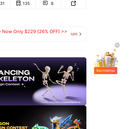
131
135
6


 — Now Only $229 (26% OFF) >>
sale

Бесплатны
е подарки