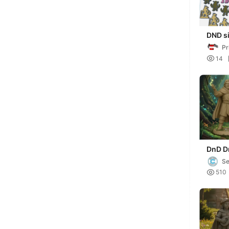
DND si
minis 
Pr

14
DnD D
Miniat
Se
Rol

510