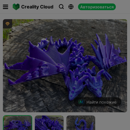

Creality Cloud
Авторизоваться




Найти похожие