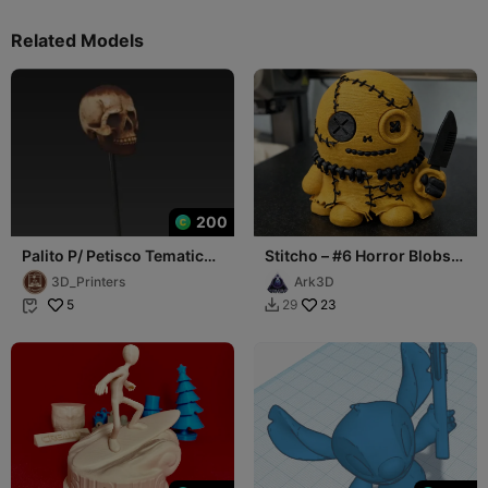
Related Models
200
Palito P/ Petisco Tematico
Stitcho – #6 Horror Blobs
Halloween Decorativo
Collection
3D_Printers
Ark3D
5
23
29

