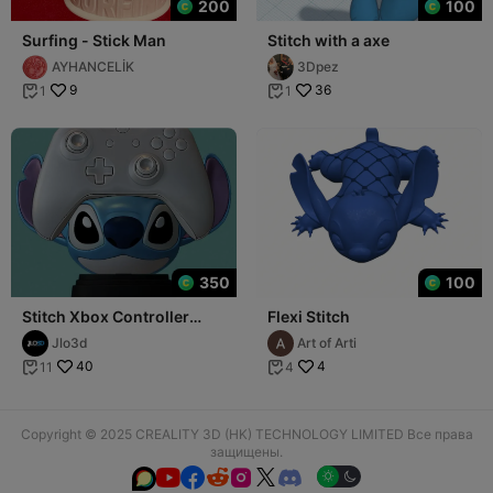
200
100
Surfing - Stick Man
Stitch with a axe
AYHANCELİK
3Dpez
9
36
1
1


350
100
Stitch Xbox Controller
Flexi Stitch
Stand – Joystick Holder
Jlo3d
Art of Arti
40
4
11
4


Copyright © 2025 CREALITY 3D (HK) TECHNOLOGY LIMITED Все права
защищены.





