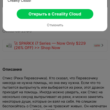
Creality Cloud!
Открыть больше моделей
Покупка

Открыть в Creality Cloud
465
230
2


Отменить
2022-09-23
6


🚀 SPARKX i7 Series — Now Only $229
sale

(26% OFF) >> Shop Now
Описание
Стикс (Река Перевозчика). Кто сказал, что Перевозчику
никогда не нужна помощь, но она ему нужна. Если что-то
пытается выпрыгнуть или выбирается из реки, этот дракон
приходит на помощь. Иногда можно увидеть, как Стикс на
несколько секунд выпрыгивает из реки, и можно заметить
некоторые души, которые он взял на себя. Не слишком
беспокойтесь о Стиксе, он не тревожит живых.
Он напечатан