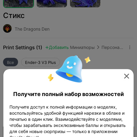
Стикс
The Dragons Den
Print Settings (1)
Добавить
Миниатюры
Персонажи и существа



Все
Ender-3 V3 Plus

Слой 0.2 мм, 3 стенки, 10% заполнения
02h 37m
2 plates
65.22g



Получите полный набор возможностей
Получите доступ к полной информации о моделях,
400
воспользуйтесь удобной функцией нарезки в облаке и

печатью в один клик. Взаимодействуйте с моделями,
чтобы зарабатывать эксклюзивные баллы и открывать
для себя новые сюрпризы — только в приложении
$7.99/Month
US$3.96