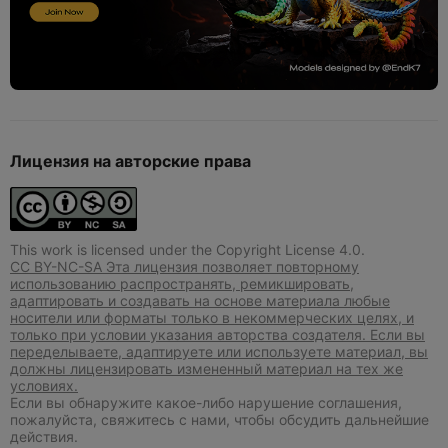
Лицензия на авторские права
This work is licensed under the Copyright License 4.0.
CC BY-NC-SA Эта лицензия позволяет повторному
использованию распространять, ремикшировать,
адаптировать и создавать на основе материала любые
носители или форматы только в некоммерческих целях, и
только при условии указания авторства создателя. Если вы
переделываете, адаптируете или используете материал, вы
должны лицензировать измененный материал на тех же
условиях.
Если вы обнаружите какое-либо нарушение соглашения,
пожалуйста, свяжитесь с нами, чтобы обсудить дальнейшие
действия.