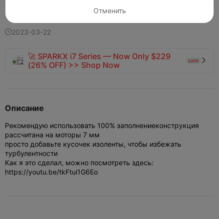
169
92
8


Отменить
2023-03-22

🚀 SPARKX i7 Series — Now Only $229
sale

(26% OFF) >> Shop Now
Описание
Рекомендую использовать 100% заполнение
конструкция
рассчитана на моторы 7 мм
просто добавьте кусочек изоленты, чтобы избежать
турбулентности
Как я это сделал, можно посмотреть здесь:
https://youtu.be/tkFtui1G6Eo