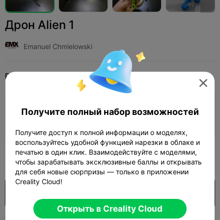
Дрон Alien 1
Emanuel Chmielowski
Print Settings
Добавить
Хобби и самоделки
Дроны и летательные аппараты




Добавить настройки печати

Получите полный набор возможностей
Заработайте больше очков
Получите доступ к полной информации о моделях,
воспользуйтесь удобной функцией нарезки в облаке и
печатью в один клик. Взаимодействуйте с моделями,
1,000

чтобы зарабатывать эксклюзивные баллы и открывать
для себя новые сюрпризы — только в приложении
Creality Cloud!
Покупка
Открыть в Creality Cloud