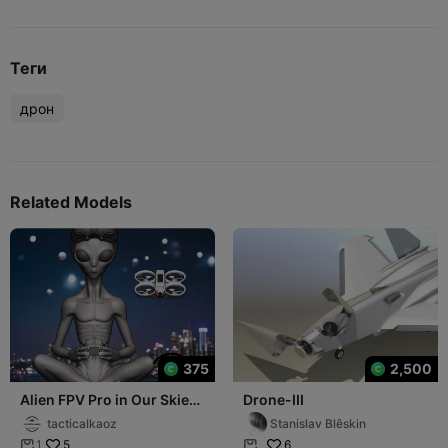
Теги
дрон
Related Models
375
2,500
Alien FPV Pro in Our Skies
Drone-III
- Mystery Solved
tacticalkaoz
Stanislav Blêskin
5
6
1

