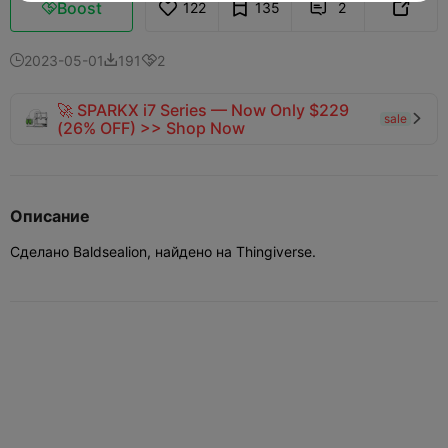
Boost
122
135
2



2023-05-01
191
2



🚀 SPARKX i7 Series — Now Only $229
sale

(26% OFF) >> Shop Now
Описание
Сделано Baldsealion, найдено на Thingiverse.