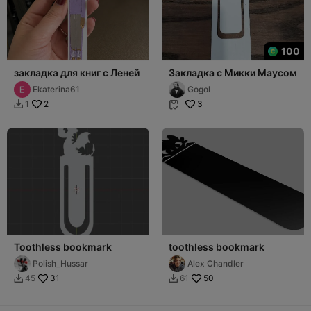
100
закладка для книг с Леней
Закладка с Микки Маусом
Ekaterina61
Gogol
2
3
1


Toothless bookmark
toothless bookmark
Polish_Hussar
Alex Chandler
31
50
45
61

