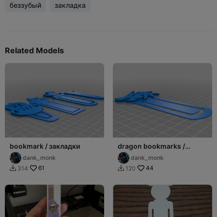
беззубый
закладка
Related Models
bookmark / закладки
dragon bookmarks /
закладки с драконом
dank_monk
dank_monk
61
44
314
120

