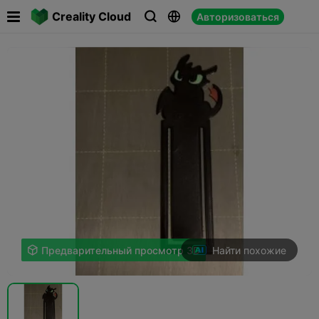

Creality Cloud
Авторизоваться



Найти похожие

Предварительный просмотр 3D