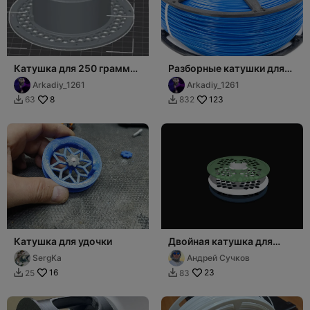
Катушка для 250 грамм
Разборные катушки для
филамента бамбулаб
мотков 1.2кг и 1кг
Arkadiy_1261
Arkadiy_1261
8
123
63
832


Катушка для удочки
Двойная катушка для
филамента
SergKa
Андрей Сучков
16
23
25
83

