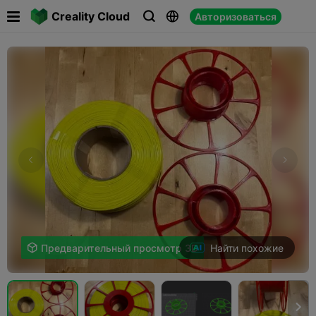

Creality Cloud
Авторизоваться



Найти похожие

Предварительный просмотр 3D
