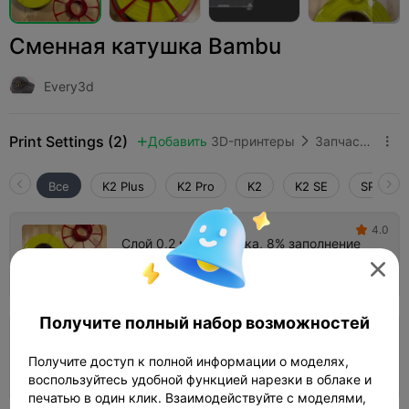
Сменная катушка Bambu
Every3d
Print Settings (2)
Добавить
3D-принтеры
Запчасти для 3D-принтеров



Все
K2 Plus
K2 Pro
K2
K2 SE
SPARKX 
4.0

Слой 0,2 мм, 1 стенка, 8% заполнение
Автор
01h 55m
2 plates
73.32g




Получите полный набор возможностей
5.0

Слой 0,2 мм, 2 стенки, 15% заполнение
Получите доступ к полной информации о моделях,
02h 58m
2 plates
109.54g



воспользуйтесь удобной функцией нарезки в облаке и
печатью в один клик. Взаимодействуйте с моделями,