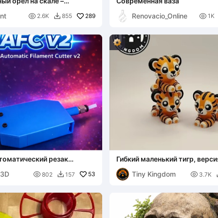
ый орел на скале –
Современная ваза
анная декоративная
nt
Renovacio_Online

289

2.6K
855
1K

томатический резак
Гибкий маленький тигр, верси
ackman
брелоком и файлы 3MF вклю
n3D
Tiny Kingdom

53

802
157
3.7K
