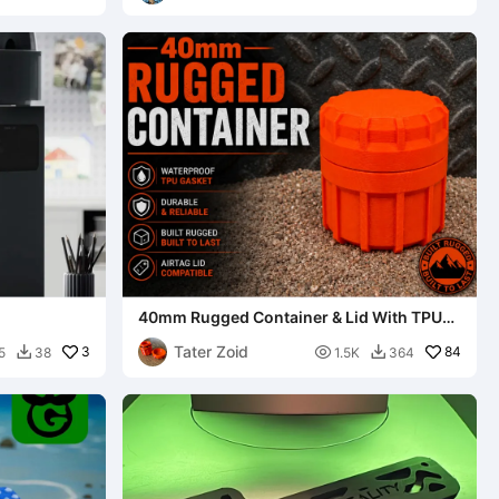
40mm Rugged Container & Lid With TPU
Gasket
Tater Zoid
3

84
5
38
1.5K
364

