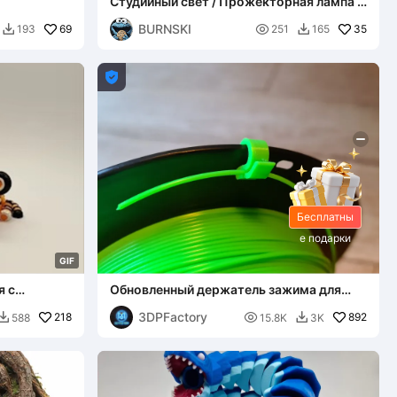
Студийный свет / Прожекторная лампа –
Элегантный дизайн для вашего стола
BURNSKI
69

35
193
251
165



Бесплатны
е подарки
G
I
F
я с
Обновленный держатель зажима для
чены
филамента предотвращает
3DPFactory
218
разматывание катушки

892
588
15.8K
3K

