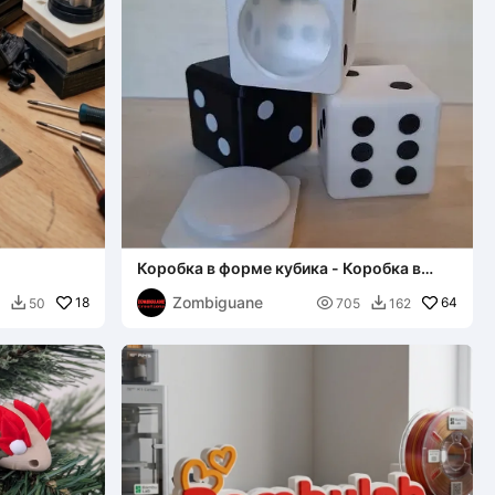
Коробка в форме кубика - Коробка в
форме игральной кости
Zombiguane
18

64
50
705
162

