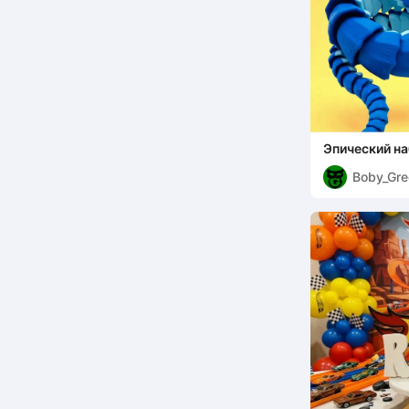
Эпический н
том 2 (Мног
Boby_Gre