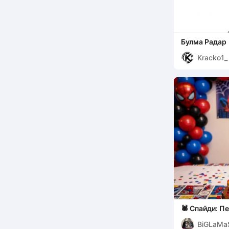
Булма Радар
Kracko1_
🕷️ Спайди: 
табличка с и
BiGLaMa
[Бенджамин]