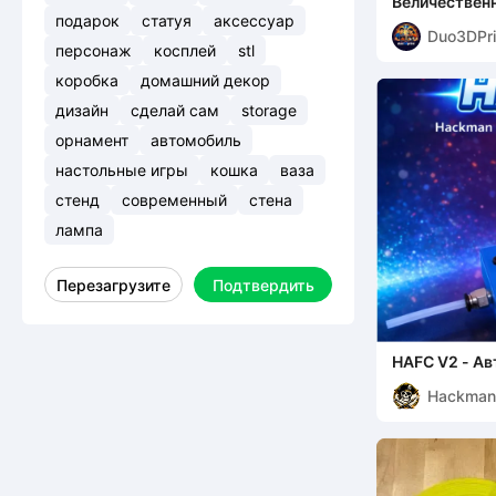
Величественн
детализиров
подарок
статуя
аксессуар
Duo3DPri
статуэтка
персонаж
косплей
stl
коробка
домашний декор
дизайн
сделай сам
storage
орнамент
автомобиль
настольные игры
кошка
ваза
стенд
современный
стена
лампа
Перезагрузите
Подтвердить
HAFC V2 - Ав
филамента H
Hackma