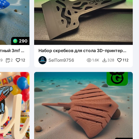
290
тный 3mf в
Набор скребков для стола 3D-принтера –
Легкая конструкция
SelTom9756
12

112
39
2
1.6K
328

