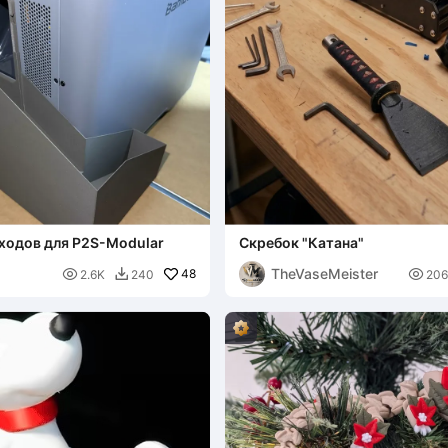
ходов для P2S-Modular
Скребок "Катана"
TheVaseMeister

48

2.6K
240
206
