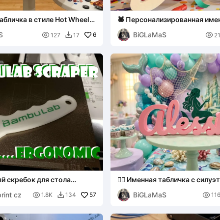
абличка в стиле Hot Wheels:
🕷️ Персонализированная име
нш]
табличка Человек-паук - Изд
S
BiGLaMaS

6

127
17
2

й скребок для стола
🧜‍♀️ Именная табличка с силуэ
русалки: Подводный декор
rint cz
BiGLaMaS

57

1.8K
134
11
