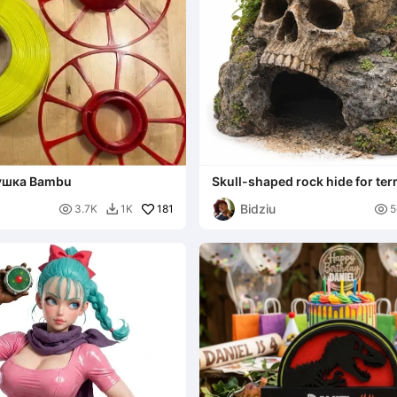
ушка Bambu
Skull-shaped rock hide for te
Bidziu

181

3.7K
1K
5
