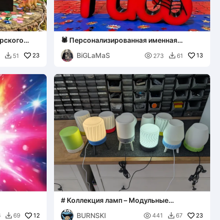
Юрского
🕷️ Персонализированная именная
иел]
табличка «Спайди и друзья» - издание
BiGLaMaS
23
Нико

13
51
273
61


# Коллекция ламп – Модульные
настольные лампы - Bambu Lab Kit 001
BURNSKI
12

23
6
69
441
67

