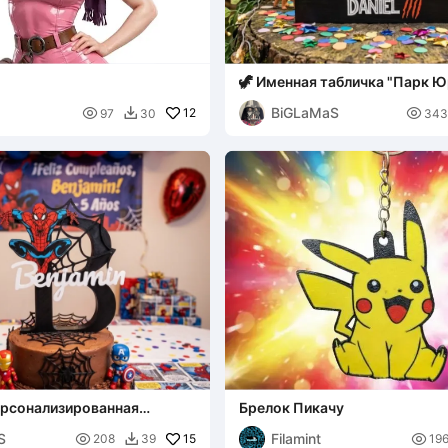
🦖 Именная табличка "Парк 
периода": Дино-декор - [Дэн
BiGLaMaS

12

97
30
343

Персонализированная
Брелок Пикачу
менем - Версия
S
Filamint

15

208
39
19
