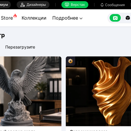
миум

Дизайнеры
Верстак

Сообщения



Store
Коллекции
Подробнее


тр
Перезагрузите