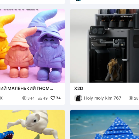
КИЙ МАЛЕНЬКИЙ ГНОМ
X2D
ЕНСКИЙ СПЕЦВЫПУСК)
IX
Holy moly klm 767

34

344
49
28
