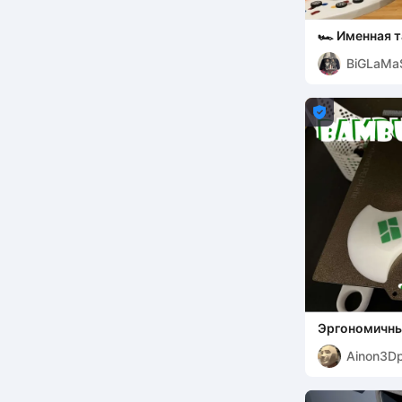
🏎️ Именная т
Декор [Рейя
BiGLaMa

Эргономичны
Bambulab
Ainon3Dp