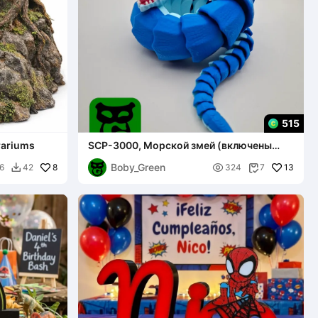
515
rrariums
SCP-3000, Морской змей (включены
многоцветные 3mfs)
Boby_Green
8

13
6
42
324
7

