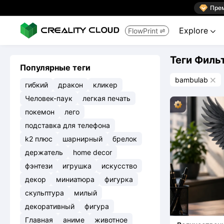

Пре
Explore
FlowPrint


Теги Филь
Популярные теги
bambulab

гибкий
дракон
кликер
Человек-паук
легкая печать
покемон
лего
подставка для телефона
k2 плюс
шарнирный
брелок
держатель
home decor
фэнтези
игрушка
искусство
декор
миниатюра
фигурка
скульптура
милый
декоративный
фигура
Главная
аниме
животное