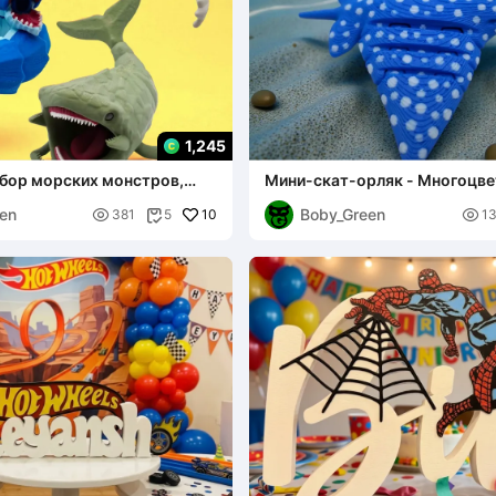
1,245
абор морских монстров,
Мини-скат-орляк - Многоцве
оцветный)
комплекте
en
Boby_Green

10

381
5
1
