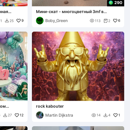
290
нная
Мини-скат - многоцветный 3mf в
ание Бил
комплекте
Boby_Green
9

6
11
25
113
2


том
rock kabouter
Martin Dijkstra
12

1
6
27
14
4

