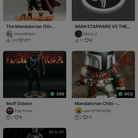
The Mandalorian (Din
IMAN STARWARS V5 THE
Djarin)
MANDALORIAN
HomeDecor
Quico_V
317
6
749
11


399
900
Moff Gideon
Mandalorian Chibi –
Galactic Bounty Hunter
Pop Prints
user521905250
Figurine
8
11
2
2


60 % Off