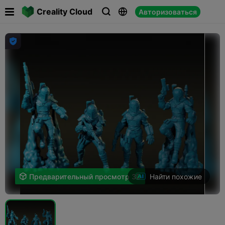

Creality Cloud
Авторизоваться




Найти похожие

Предварительный просмотр 3D