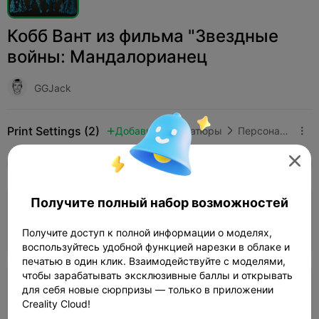
Кобб Вант из фильма "Звездные
войны: Мандалорианец
GGJack
Print Settings (2)
Добавить
Миниатюры
Персонажи и существа




Все
K2 Plus
K2 Pro
K2
K2 SE
SPARKX 
3.5

Получите полный набор возможностей
0.2mm layer, 4 walls, 30% infill
02h 28m
1 plates
29.61g



Получите доступ к полной информации о моделях,
воспользуйтесь удобной функцией нарезки в облаке и
печатью в один клик. Взаимодействуйте с моделями,
чтобы зарабатывать эксклюзивные баллы и открывать
0.16mm layer, 2 walls, 15% infill
для себя новые сюрпризы — только в приложении
Creality Cloud!
02h 43m
6 plates
17.46g


