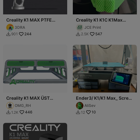
Creality K1 MAX PTFE
Creality K1 K1C K1Max
guide 90 degrees
Geared Door hinges 270
3DRA
JCE Print
Degrees
244
547
901
2.5K


Creality K1 MAX ÜST
Ender3/ K1/K1 Max_ Screen
APARAT-K1 MAX TOP
Display Viewing Angle
OMG_RH
AliSev
ASSEMBLY
Change
446
10
1.2K
12

