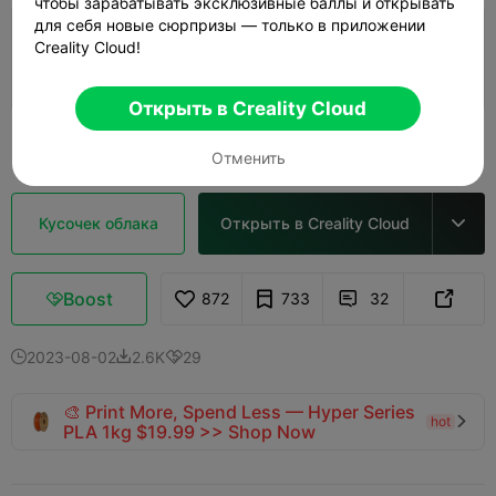
чтобы зарабатывать эксклюзивные баллы и открывать
для себя новые сюрпризы — только в приложении
Слой 0,15 мм, 2 стенки, 15% заполнение,
Creality Cloud!
PETG
06m 40s
1 plates
0.99g



Открыть в Creality Cloud
Узнать больше

Отменить
Кусочек облака
Открыть в Creality Cloud

Boost
872
733
32



2023-08-02
2.6K
29



🎨 Print More, Spend Less — Hyper Series
hot

PLA 1kg $19.99 >> Shop Now