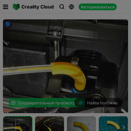

Creality Cloud
Авторизоваться




Найти похожие

Предварительный просмотр 3D
