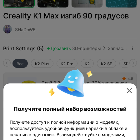
Creality K1 Max изгиб 90 градусов
SHaDoW6
Print Settings (5)
Добавить
3D-принтеры
Запчасти для 3D-принтеров



Все
K2 Plus
K2 Pro
K2
K2 SE
SPARKX 
4.5

Слой 0,2 мм, 4 стенки, 30% заполнение

05m 32s
1 plates
1.99g



Получите полный набор возможностей
Слой 0,16 мм, 2 стенки, 15% заполнение,
Получите доступ к полной информации о моделях,
PLA
06m 58s
1 plates
1.13g



воспользуйтесь удобной функцией нарезки в облаке и
печатью в один клик. Взаимодействуйте с моделями,