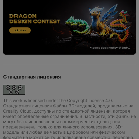
Стандартная лицензия
This work is licensed under the Copyright License 4.0.
Стандартная лицензия Файлы 3D-моделей, продаваемые на
Creality Cloud, доступны по стандартной лицензии, которая
имеет определенные ограничения. В частности, эти файлы не
могут быть использованы в коммерческих целях; они
предназначены только для личного использования. 3D-
модель или любая ее часть в цифровом или физическом
формате не может быть использована совместно, передана,