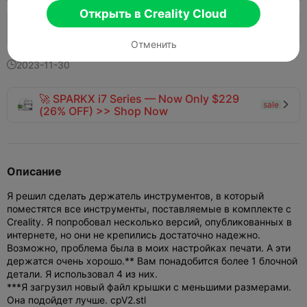
Открыть в Creality Cloud
134
108


Отменить
2023-11-30

🚀 SPARKX i7 Series — Now Only $229
sale

(26% OFF) >> Shop Now
Описание
Я решил сделать держатель инструментов, в который
поместятся все инструменты, поставляемые в комплекте с
Creality. Я попробовал несколько версий, опубликованных в
интернете, но они не крепились достаточно надежно.
Возможно, проблема была в моих настройках печати. А эти
держатся очень хорошо.
** Вам понадобится более 1 блочной
детали. Я использовал 4 из них.
***Я загрузил новый файл крышки с меньшими размерами.
Она подойдет лучше. cpV2.stl