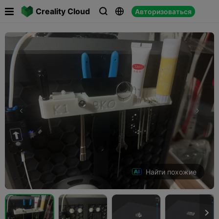

Creality Cloud
Авторизоваться



Найти похожие
