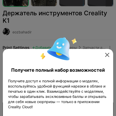
Держатель инструментов Creality
K1
eozbahadir
Print Settings
Добавить
3D-принтеры
Запчасти для 3D-принтеров




Добавить настройки печати

Получите полный набор возможностей
Заработайте больше очков
Получите доступ к полной информации о моделях,
воспользуйтесь удобной функцией нарезки в облаке и
25
печатью в один клик. Взаимодействуйте с моделями,

чтобы зарабатывать эксклюзивные баллы и открывать
для себя новые сюрпризы — только в приложении
Creality Cloud!
Покупка