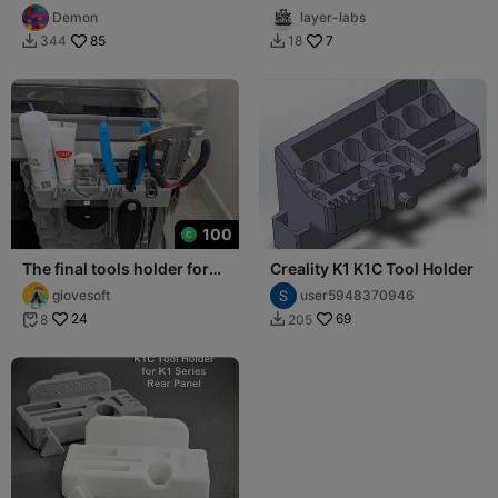
держатель катушки
Holder
Demon
layer-labs
85
7
344
18


100
The final tools holder for
Creality K1 K1C Tool Holder
Creality K1C
giovesoft
user5948370946
24
69
8
205

