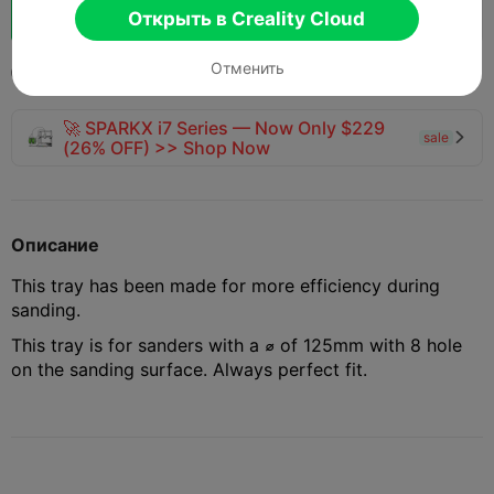
Boost
120
162
3



Открыть в Creality Cloud
Отменить
2024-12-21
234
7



🚀 SPARKX i7 Series — Now Only $229
sale

(26% OFF) >> Shop Now
Описание
This tray has been made for more efficiency during
sanding.
This tray is for sanders with a ⌀ of 125mm with 8 hole
on the sanding surface. Always perfect fit.