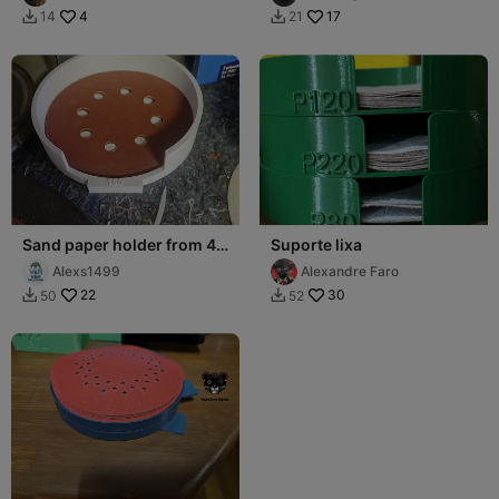
breite.
4
17
14
21


Sand paper holder from 40
Suporte lixa
to 240 grit
Alexs1499
Alexandre Faro
22
30
50
52

