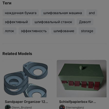
Теги
наждачная бумага
шлифовальная машина
and
эффективный
шлифовальный станок
Деволт
лоток
эффективность
шлифование
storage
Related Models
Sandpaper Organizer 125
Schleifpapierbox für
MM version
Schleifpapier mit 25mm
Glenn_Bruland
Sternenglanz