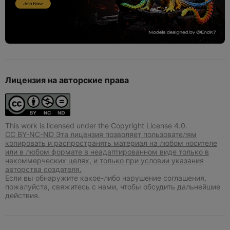
Лицензия на авторские права
This work is licensed under the Copyright License 4.0.
CC BY-NC-ND Эта лицензия позволяет пользователям
копировать и распространять материал на любом носителе
или в любом формате в неадаптированном виде только в
некоммерческих целях, и только при условии указания
авторства создателя.
Если вы обнаружите какое-либо нарушение соглашения,
пожалуйста, свяжитесь с нами, чтобы обсудить дальнейшие
действия.