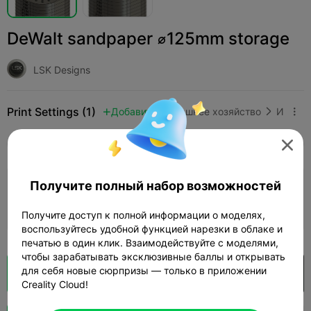
DeWalt sandpaper ⌀125mm storage
LSK Designs
Print Settings (1)
Добавить
Домашнее хозяйство
Инструменты и запчасти




Все
K2 Plus
K2 Pro
K2
K2 SE
SPARKX 
Получите полный набор возможностей
0.2mm layer, 2 walls, 15% infill
1d 0h
10 plates
616.17g



Получите доступ к полной информации о моделях,
воспользуйтесь удобной функцией нарезки в облаке и
печатью в один клик. Взаимодействуйте с моделями,
чтобы зарабатывать эксклюзивные баллы и открывать
для себя новые сюрпризы — только в приложении
Кусочек облака
Открыть в Creality Cloud

Creality Cloud!