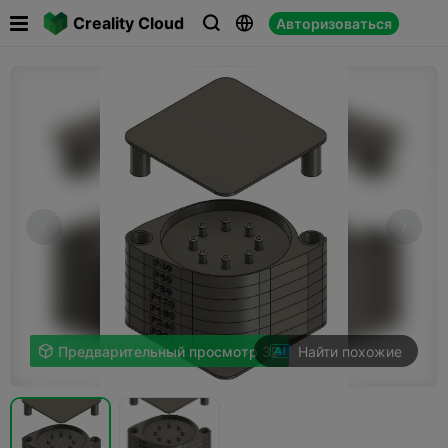

Creality Cloud
Авторизоваться



Найти похожие

Предварительный просмотр 3D