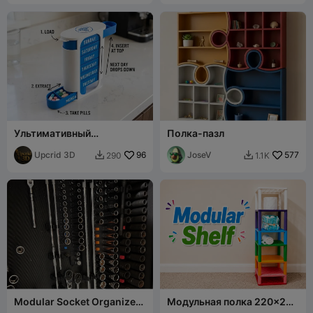
кругов
Ультимативный
Полка-пазл
еженедельный органайзер
и дозатор для таблеток с
Upcrid 3D
96
JoseV
577
290
1.1K


гравитационным
каскадом
Modular Socket Organizers
Модульная полка 220x230
(1/4 - 3/8 - 1/2)
мм