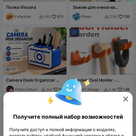
Полка Viscera
Зажим для очков на
автомобильный козырек
Fattyliver
513
fifindr
795
993
2.5K



Camera Desk Organizer 📷 -
Garden Tool Holder -
MultiColor & MonoColor
Universal
Pablo Zebari
90
VC Design
1.6K
201
3.8K



Получите полный набор возможностей
Получите доступ к полной информации о моделях,
воспользуйтесь удобной функцией нарезки в облаке и