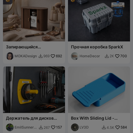
Запирающийся
Прочная коробка SparkX
органайзер Lamello -
MOKA Design
MOKADesign
692
HomeDecor
700
969
2K


Держатель для дисков
Box With Sliding Lid -
углошлифовальной
80x50mm
машины – Настенный
EmilSunnerb
157
LV3D
584
267
4.5K


держатель отрезных
erg