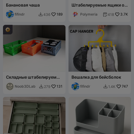
Банановая чаша
Штабелируемые ящики от
Polymeria
fifindr
189
Polymeria
3.7K
436
418


Складные штабелируемые
Вешалка для бейсболок
ящики - Ящики для
хранения
Noob3DLab
131
fifindr
747
279
1.4K

