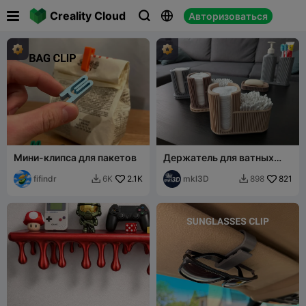

Creality Cloud
Авторизоваться



Мини-клипса для пакетов
Держатель для ватных
дисков и палочек с
fifindr
2.1K
ребристым узором
mkl3D
821
6K
898

