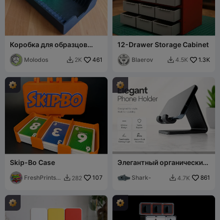
Коробка для образцов
12-Drawer Storage Cabinet
филамента | Хранение
образцов филамента
Molodos
461
Blaerov
1.3K
2K
4.5K


Skip-Bo Case
Элегантный органический
держатель для смартфона
FreshPrintsB
107
V3
Shark-
861
282
4.7K


A