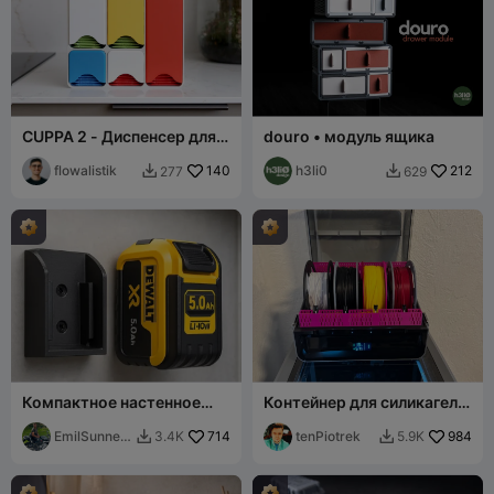
CUPPA 2 - Диспенсер для
douro • модуль ящика
чайных пакетиков
flowalistik
140
h3li0
212
277
629


Компактное настенное
Контейнер для силикагеля
крепление для
CFS (стандартная и
аккумуляторов DeWalt
EmilSunner
714
разделенная версия)
tenPiotrek
984
3.4K
5.9K


20V/18V XR
berg