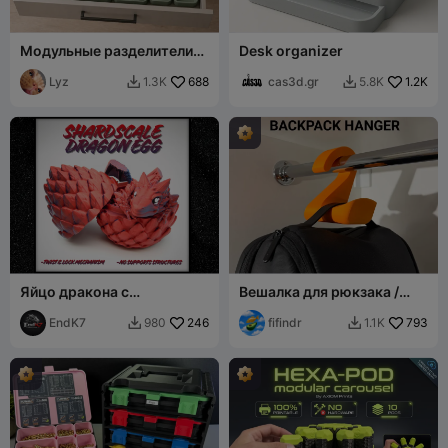
Модульные разделители
Desk organizer
для ящиков
Lyz
688
cas3d.gr
1.2K
1.3K
5.8K


Яйцо дракона с
Вешалка для рюкзака /
осколочной чешуей -
сумки
механизм поворота и
EndK7
246
fifindr
793
980
1.1K


фиксации