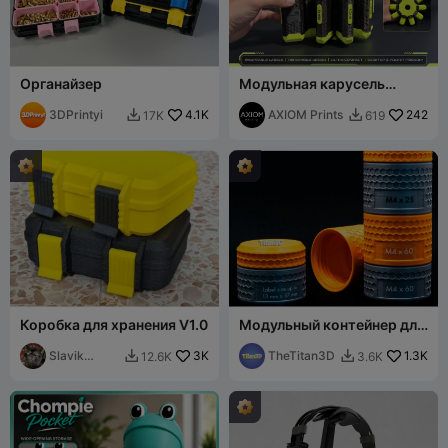
Органайзер
Модульная карусель
HEXA-Pod: 100%
3DPrintyi
4.1K
печатаемая бесконечная
AXIOM Prints
242
17K
619


система хранения
Коробка для хранения V1.0
Модульный контейнер для
хранения в виде сот /
Slavik
3K
Место для этикетки
TheTitan3D
1.3K
12.6K
3.6K


Kopanov