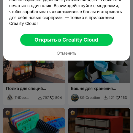
печатью в один клик. Взаимодействуйте с моделями,
чтобы зарабатывать эксклюзивные баллы и открывать
Набор навинчивающихся
СОВРЕМЕННАЯ МИСКА
для себя новые сюрпризы — только в приложении
воронок для бутылок
(МНОГОФУНКЦИОНАЛЬН
Creality Cloud!
fifindr
702
АЯ) / СОВРЕМЕННЫЙ
Sektor 7
181
1.6K
490


МИНИМАЛИСТИЧНЫЙ
Studios
ДЕКОР ДЛЯ ДОМА
Открыть в Creality Cloud
Отменить
Полка для специй
Башня для хранения
(раздвижная)
лотков — бесконечная
TriDee
504
штабелируемая,
SG Creation
153
797
421


Design
вращающаяся, т