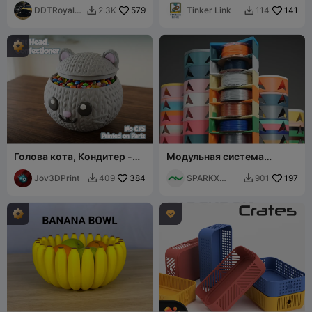
DDTRoyalB
579
Tinker Link
141
2.3K
114


eggar
Голова кота, Кондитер -
Модульная система
Без CFS
хранения филамента с
Jov3DPrint
384
логотипом Creality
SPARKX
197
409
901


Official
