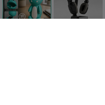
G
I
F
🐸✨Chompie Pocket ✨🐸
Подставка для наушников
🎧 Современный дизайн
Dream Engine
80
без поддержек
AA3DPRINTI
786
212
2.1K


Garage
NG
Набор Sparkx I7 Gridfinite
Компактная усиленная
Printease/Запасные части
коробка для хранения с
mac486
122
крышкой
Aincrad09
510
296
2.1K

