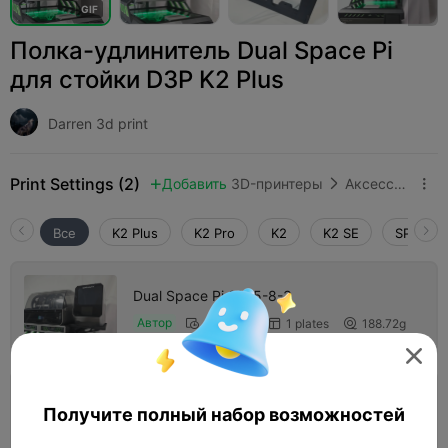
G
I
F
Полка-удлинитель Dual Space Pi
для стойки D3P K2 Plus
Darren 3d print
Print Settings (2)
Добавить
3D-принтеры
Аксессуары для 3D-принтеров



Все
K2 Plus
K2 Pro
K2
K2 SE
SPARKX 
Dual Space Pi 2025-8-3
Автор
05h 09m
1 plates
188.72g




4.5

Слой 0,2 мм, 2 стенки, заполнение 15%
Получите полный набор возможностей
11m 06s
1 plates
0.75g


