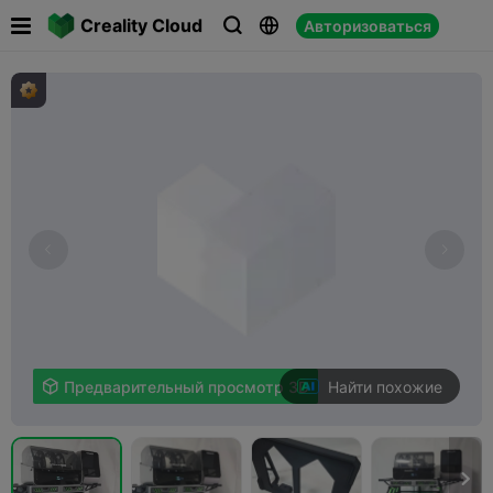

Creality Cloud
Авторизоваться



Найти похожие

Предварительный просмотр 3D
