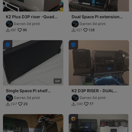
K2 Plus D3P riser -Quad
Dual Space Pi extension
Space Pi shelf extension
shelf for the K2 PRO D3P
Darren 3d print
Darren 3d print
riser
96
138
681
621




G
I
F
Single Space Pi shelf
K2 D3P RISER - DUAL
extension for K1 Max D3P
SPACE PI SHELVES
Darren 3d print
Darren 3d print
riser
29
77
247
390

