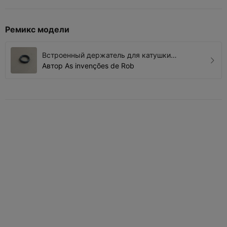
Ремикс модели
Встроенный держатель для катушки
филамента
Автор
As invenções de Rob