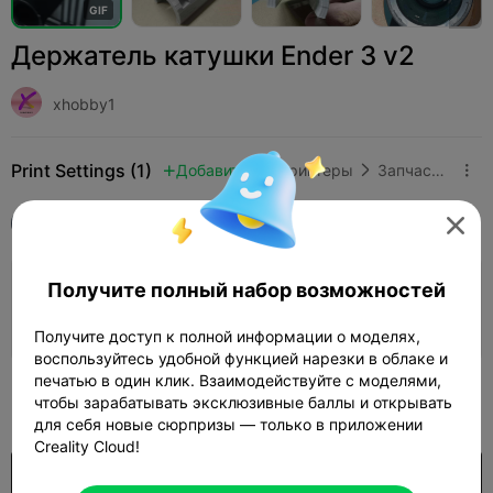
G
I
F
Держатель катушки Ender 3 v2
xhobby1
Print Settings (1)
Добавить
3D-принтеры
Запчасти для 3D-принтеров



Все
K1

Получите полный набор возможностей
Слой 0,2 мм, 3 стенки, 40% заполнения
02h 18m
1 plates
65.81g



Получите доступ к полной информации о моделях,
воспользуйтесь удобной функцией нарезки в облаке и
печатью в один клик. Взаимодействуйте с моделями,
200
чтобы зарабатывать эксклюзивные баллы и открывать

для себя новые сюрпризы — только в приложении
Creality Cloud!
Покупка