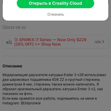
Открыть в Creality Cloud
Отменить
718
451
9


2023-08-23

🚀 SPARKX i7 Series — Now Only $229
sale

(26% OFF) >> Shop Now
Описание
Модернизация держателя катушки Ender 3 v2
Я использовал
два шариковых подшипника 608 ZZ и круглый стержень
диаметром 8 мм, стержень также можно напечатать. Я
обрезал оригинальный держатель катушки Ender 3 v2, как
показано на фото.
Если вам нравится моя работа, подпишитесь на меня в
Instagram: @3dprookie