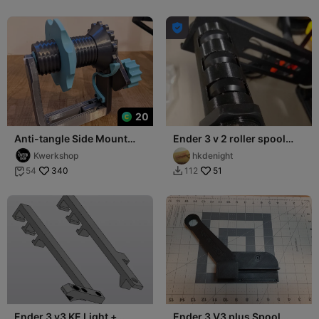

20
Anti-tangle Side Mount
Ender 3 v 2 roller spool
Spool Holder Kit Ender 3
holder
Kwerkshop
hkdenight
V2
340
51
54
112


Ender 3 v3 KE Light +
Ender 3 V3 plus Spool