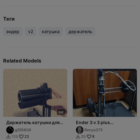
Теги
эндер
v2
катушка
держатель
Related Models
G
I
F
Держатель катушки для
Ender 3 v 3 plus
3D принтера Creality
Держатель датчика
g256808
Renya375
филамента .
23
8
135
35

