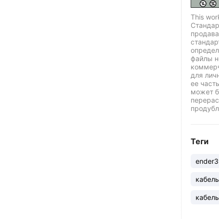
This wor
Стандар
продава
стандар
определ
файлы н
коммерч
для лич
ее част
может б
перерас
продубл
Теги
ender3
кабел
кабель