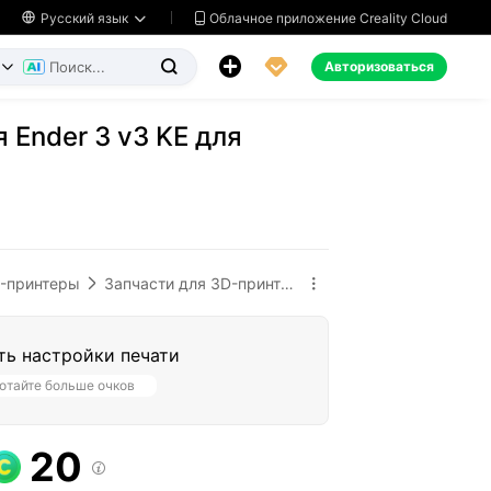
Облачное приложение Creality Cloud

Русский язык




Авторизоваться


 Ender 3 v3 KE для
-принтеры
Запчасти для 3D-принтеров


ть настройки печати
отайте больше очков
20
