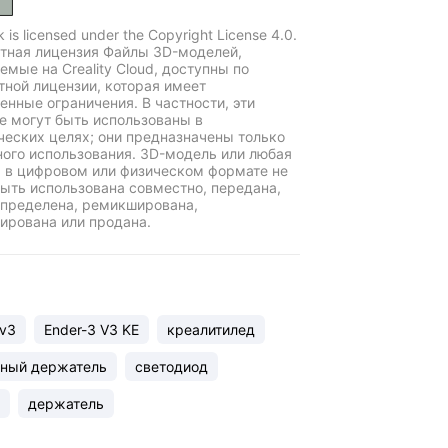
k is licensed under the Copyright License 4.0.
тная лицензия Файлы 3D-моделей,
емые на Creality Cloud, доступны по
тной лицензии, которая имеет
енные ограничения. В частности, эти
е могут быть использованы в
еских целях; они предназначены только
ного использования. 3D-модель или любая
ь в цифровом или физическом формате не
ыть использована совместно, передана,
пределена, ремикширована,
ирована или продана.
v3
Ender-3 V3 KE
креалитилед
ьный держатель
светодиод
держатель