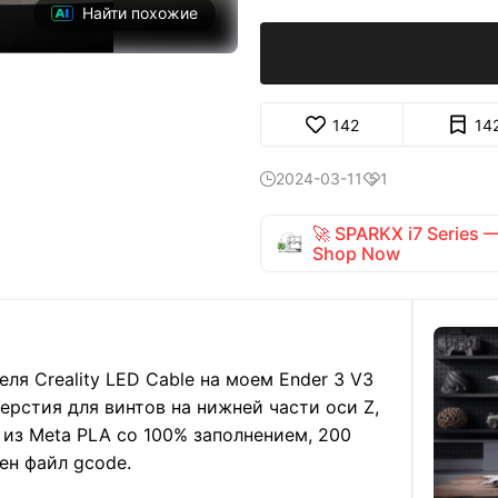
Найти похожие
142
14
2024-03-11
1


🚀 SPARKX i7 Series
Shop Now
ля Creality LED Cable на моем Ender 3 V3
ерстия для винтов на нижней части оси Z,
 из Meta PLA со 100% заполнением, 200
ен файл gcode.