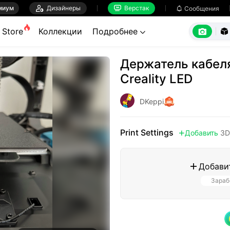
миум

Дизайнеры
Верстак

Сообщения



Store
Коллекции
Подробнее


Держатель кабеля
Creality LED
DKeppi
Print Settings
Добавить
3D

Добави

Зараб