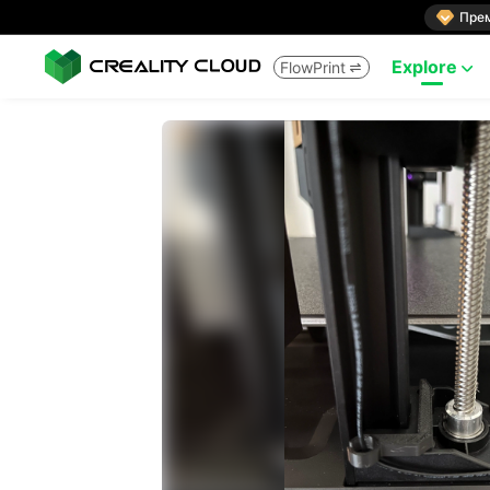

Пре
Explore
FlowPrint

