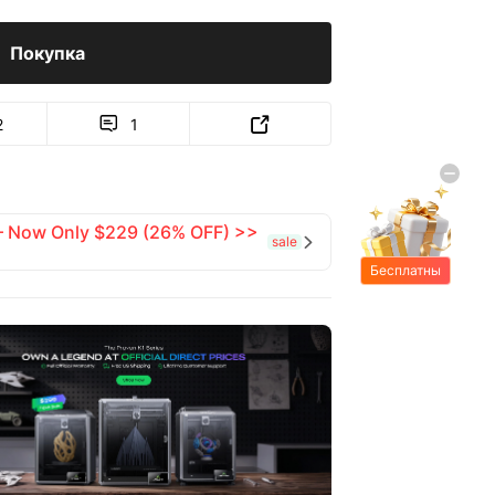
Покупка
2
1


 — Now Only $229 (26% OFF) >>
sale

Бесплатны
е подарки