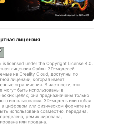
ртная лицензия
k is licensed under the Copyright License 4.0.
тная лицензия Файлы 3D-моделей,
емые на Creality Cloud, доступны по
тной лицензии, которая имеет
енные ограничения. В частности, эти
е могут быть использованы в
еских целях; они предназначены только
ного использования. 3D-модель или любая
ь в цифровом или физическом формате не
ыть использована совместно, передана,
пределена, ремикширована,
ирована или продана.