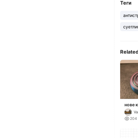
Теги
антист
суетли
Relate
нове 
Va

204