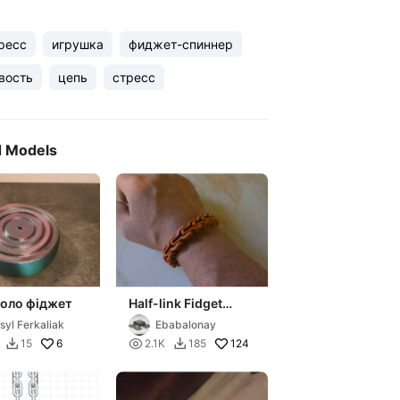
ресс
игрушка
фиджет-спиннер
вость
цепь
стресс
d Models
коло фіджет
Half-link Fidget
Bracelet
syl Ferkaliak
Ebabalonay
6

124
15
2.1K
185

