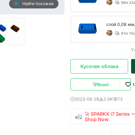
56m 23

Найти похожие
слой 0,08 мм
41m 15s

У
Кусочек облака
Boost
1

2023-08-28
3.9K
73



🚀 SPARKX i7 Series
Shop Now