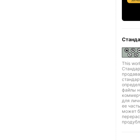
Станда
This wor
Стандар
продава
стандар
определ
файлы н
коммерч
для лич
ее част
может б
перерас
продубл