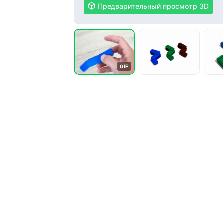

Предварительный просмотр 3D
G
I
F