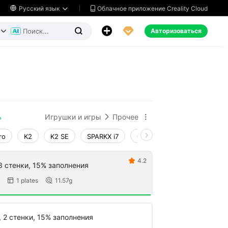
Облачное приложение Creality Cloud

Русский язык




Авторизоваться


ь
Игрушки и игры
Прочее


ro
K2
K2 SE
SPARKX i7
Creality Hi
Ender-3 V4
4.2

3 стенки, 15% заполнения
1 plates
11.57g


, 2 стенки, 15% заполнения