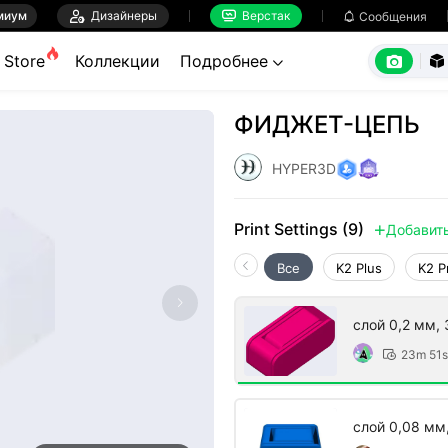
миум

Дизайнеры
Верстак

Сообщения



Store
Коллекции
Подробнее


ФИДЖЕТ-ЦЕПЬ
HYPER3D
Print Settings (9)
Добавит

Все
K2 Plus
K2 P
слой 0,2 мм, 
23m 51s

слой 0,08 мм