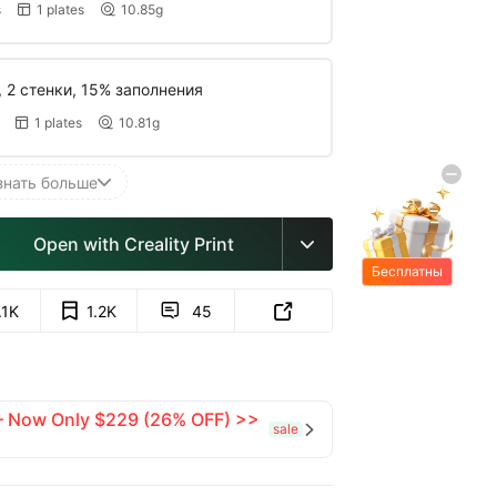
s
1 plates
10.85g


, 2 стенки, 15% заполнения
1 plates
10.81g


знать больше

Open with Creality Print

Бесплатны
е подарки
.1K
1.2K
45


 — Now Only $229 (26% OFF) >>
sale
