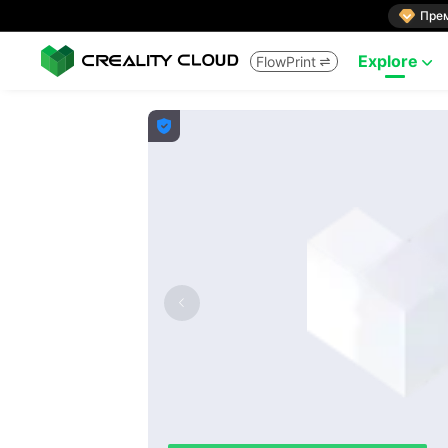

Пре
Explore
FlowPrint


