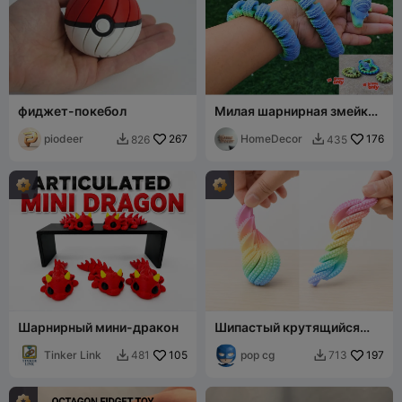
фиджет-покебол
Милая шарнирная змейка
в вязаном стиле, печать на
piodeer
267
месте. 3 модели
HomeDecor
176
826
435


Шарнирный мини-дракон
Шипастый крутящийся
антистресс-шар
Tinker Link
105
pop cg
197
481
713

