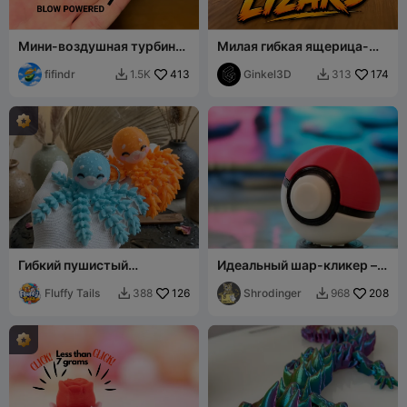
Мини-воздушная турбина
Милая гибкая ящерица-
– спиннер на воздушной
крокодил – подвижный
тяге
fifindr
413
детеныш рептилии
Ginkel3D
174
1.5K
313


Гибкий пушистый
Идеальный шар-кликер –
осьминог — шарнирная
прецизионный
игрушка, брелок и магнит
Fluffy Tails
126
механический фиджет
Shrodinger
208
388
968

