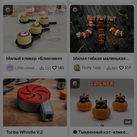
Милый кликер «Блинчики»
Милая гибкая маленькая
красная панда с пушистым
Little cloud
145
хвостом - Игрушка/
Fluffy Tails
317
231
882


3D
Брелок/Магнит
G
I
F
Turbo Whistle V.2
🎃 Тыквенный кот-кликер
🐱