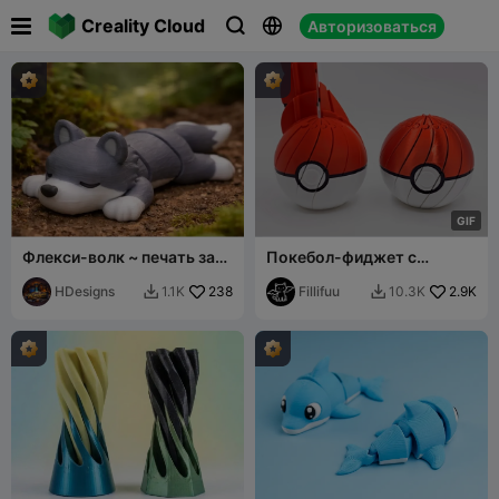

Creality Cloud
Авторизоваться



G
I
F
Флекси-волк ~ печать за
Покебол-фиджет с
30 минут
вращением
HDesigns
238
Fillifuu
2.9K
1.1K
10.3K

