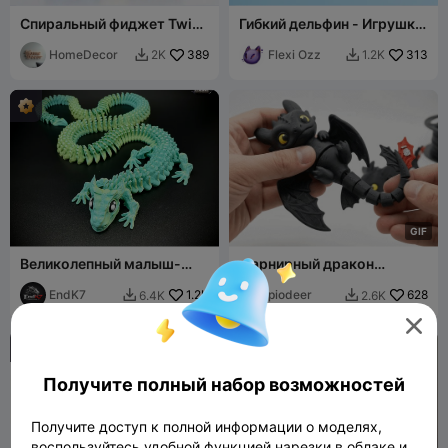
Спиральный фиджет Twist
Гибкий дельфин - Игрушка/
& Glide, 2 модели
Брелок
HomeDecor
389
Flexi Ozz
313
2K
1.2K


G
I
F
Великолепный малыш-
шарнирный дракон
дракон — экстрадлинная
Беззубик
версия
EndK7
1.2K
piodeer
628
6.4K
2.6K



Получите полный набор возможностей
Получите доступ к полной информации о моделях,
воспользуйтесь удобной функцией нарезки в облаке и