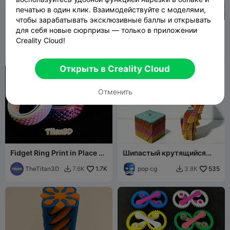
печатью в один клик. Взаимодействуйте с моделями,
G
I
F
чтобы зарабатывать эксклюзивные баллы и открывать
Радужное пасхальное
Бесконечный
для себя новые сюрпризы — только в приложении
яйцо - шипастый
гироскопический спиннер
Creality Cloud!
сенсорный антистресс
pop cg
430
fifindr
534
2.2K
2.7K


Открыть в Creality Cloud
Отменить
Fidget Ring Print in Place 3
Шипастый крутящийся
Sizes
кубик-антистресс —
TheTitan3D
1.7K
сенсорная игрушка
pop cg
535
7.6K
3.8K

