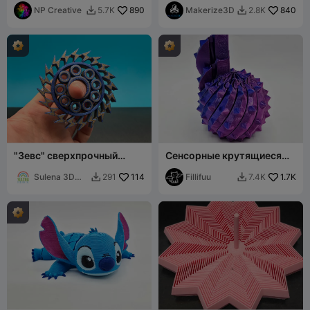
NP Creative
890
Makerize3D
840
5.7K
2.8K


"Зевс" сверхпрочный
Сенсорные крутящиеся
спиннер
мячи-фиджеты
Sulena 3D
114
Fillifuu
1.7K
291
7.4K


Design