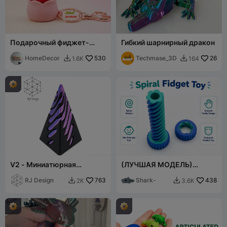
Подарочный фиджет-
Гибкий шарнирный дракон
кликер "Роза"
HomeDecor
530
Techmase_3D
26
1.6K
164


V2 - Миниатюрная
(ЛУЧШАЯ МОДЕЛЬ)
невозможная пирамида,
Вращающаяся
иллюзия прохождения
RJ Design
763
скользящая гайка-
Shark-
438
2K
3.6K


насквозь
антистресс для всех
возрастов.