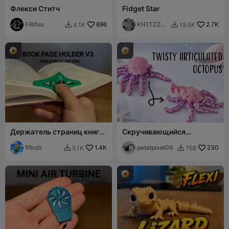
Флекси Ститч
Fidget Star
Fillifuu
896
KH1TZZW
2.7K
4.1K
19.5K


M
Держатель страниц книги
Скручивающийся
V3
шарнирный осьминог
fifindr
1.4K
petalpixel05
230
5.1K
768

