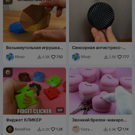
Восьмиугольная игрушка-
Сенсорная антистресс-
антистресс
сфера - с шипами
fifindr
750
fifindr
777
4.8K
2.6K


G
I
F
Фиджет КЛИКЕР
Звонкий брелок-макарон
в виде сердца
BondFire
1.2K
Cozy
1.1K
6.2K
4.9K


Corner