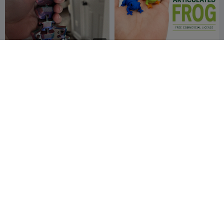
G
I
F
Сочлененный аксолотль
Сочлененная лягушка
RyGuyDude
2.6K
Tinker Link
224
7.7K
587


G
I
F
гибкий хамелеон
Easter Egg Fidget Toy
piodeer
123
Hansens Kid
558
434
4.4K


Ranch