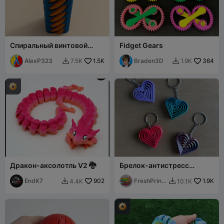
Спиральный винтовой
Fidget Gears
фиджет
AlexP323
1.5K
Braden3D
364
7.5K
1.9K


Дракон-аксолотль V2 🐉
Брелок-антистресс
"Сердце"
EndK7
902
FreshPrints
1.9K
4.4K
10.1K


BA