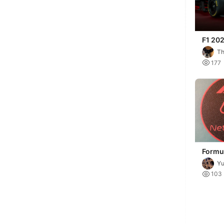
F1 20
T

177
Formu
Nethe
Yu

103