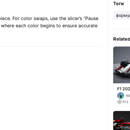
Теги
форму
iece. For color swaps, use the slicer’s “Pause
rs where each color begins to ensure accurate
Relate
F1 20
F1 | F
Ni

814