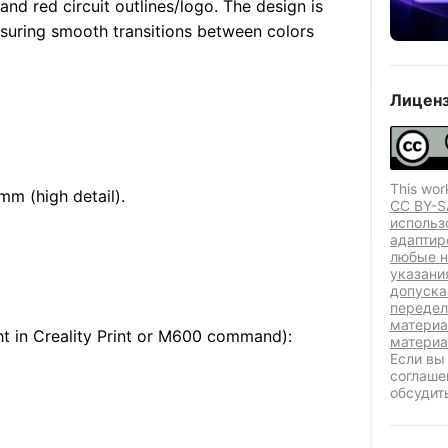
and red circuit outlines/logo. The design is
nsuring smooth transitions between colors
Лиценз
This wor
 mm (high detail).
CC BY-S
использ
адаптир
любые н
указани
допуска
передел
материа
t in Creality Print or M600 command):
материа
Если вы
соглаше
обсудит