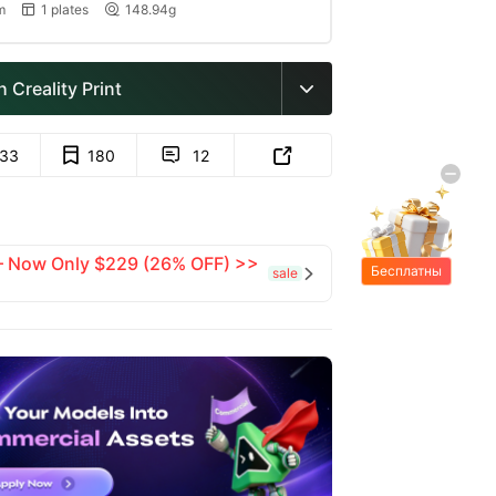
m
1 plates
148.94g


 Creality Print

133
180
12


 — Now Only $229 (26% OFF) >>
Бесплатны
sale

е подарки