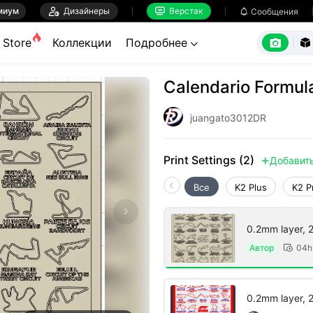
миум

Дизайнеры
Верстак

Сообщения



Store
Коллекции
Подробнее


Calendario Formul
juangato3012DR
Print Settings (2)
Добавит

Все
K2 Plus
K2 P
0.2mm layer, 2 
Автор
04h

0.2mm layer, 2 