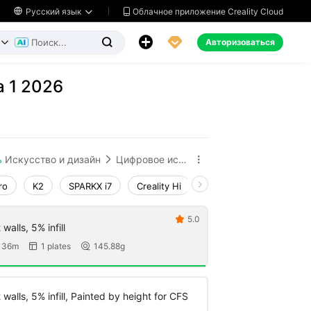
Облачное приложение Creality Cloud

Русский язык




Авторизоваться


a 1 2026
ь
Искусство и дизайн
Цифровое искусство


ro
K2
SPARKX i7
Creality Hi
Ender-3 V4
K1 Ma
5.0

walls, 5% infill
 36m
1 plates
145.88g


walls, 5% infill, Painted by height for CFS