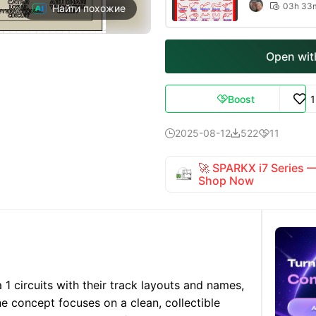
03h 33

Найти похожие
Open with
Boost

2025-08-12
522
11



🚀 SPARKX i7 Series
Shop Now
 circuits with their track layouts and names,
he concept focuses on a clean, collectible