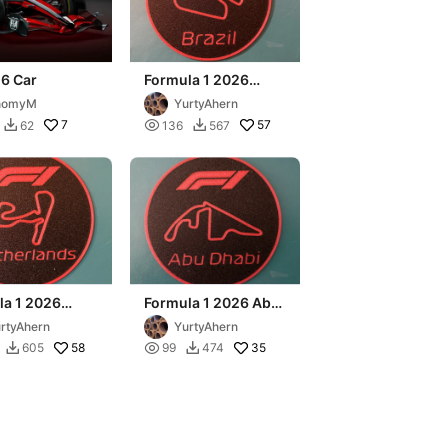
26 Car
Formula 1 2026
Brazil Coaster
homyM
YurtyAhern
7

57
62
136
567


la 1 2026
Formula 1 2026 Abu
rlands Coaster
Dhabi Coaster
rtyAhern
YurtyAhern
58

35
605
99
474

