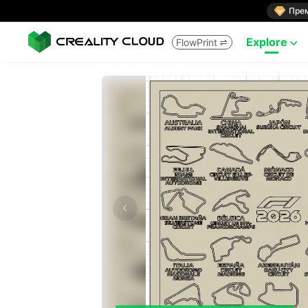

Пре
Explore
FlowPrint

