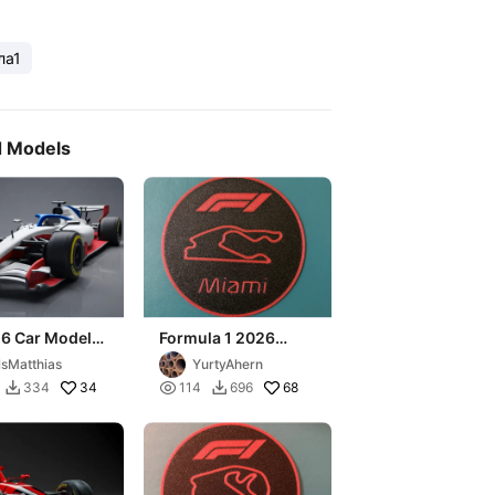
ла1
d Models
26 Car Model
Formula 1 2026
ormula 1
Miami Coaster
lsMatthias
YurtyAhern
34

68
334
114
696

